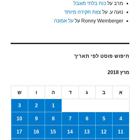
מרב
על
כוח בלתי מוגבל
נועה ע.
על
צוות חקירה מיוחד
Ronny Weinberger
על
על אמונה
חיפוש פוסט לפי תאריך
מרץ 2018
א
ב
ג
ד
ה
ו
ש
3
2
1
10
9
8
7
6
5
4
17
16
15
14
13
12
11