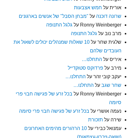
אורית
על
חמש אצבעות
שרונה דוכנה
על
"מבחן הסבל" של אנשים בארגונים
Ronny Weinberger
על
גלגל התנופה
מרב נוב
על
גלגל התנופה
שלגית שחר
על
10 שאלות שמנהלים יכולים לשאול את
העובדים שלהם
איריס
על
התחלנו…
מירב
על
פרדוקס סטוקדייל
יעקב קובי זהר
על
התחלנו…
שחר שגב
על
התחלנו…
Ronny Weinberger
על
בכל זרע של פגישה חבוי פרי
סיומה
נעמה אושרי
על
בכל זרע של פגישה חבוי פרי סיומה
שירה
על
תזכורת
עמנואל כבירי
על
10 הרהורים מהימים האחרונים
(שואה-זיכרון-עצמאות)