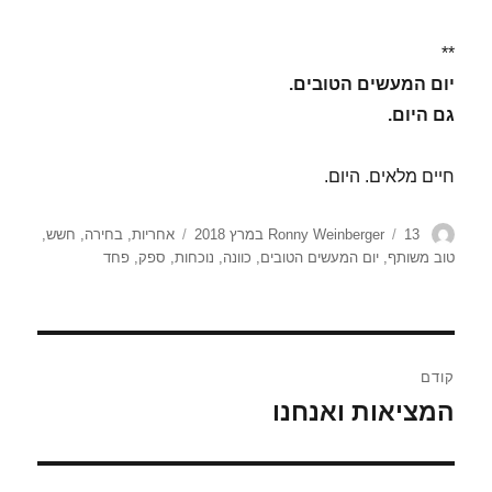
**
יום המעשים הטובים.
גם היום.
חיים מלאים. היום.
מחבר
פורסם
תגיות
13 במרץ 2018
Ronny Weinberger
אחריות
,
בחירה
,
חשש
,
בתאריך
טוב משותף
,
יום המעשים הטובים
,
כוונה
,
נוכחות
,
ספק
,
פחד
ניווט
קודם
המציאות ואנחנו
הפוסט
הקודם: