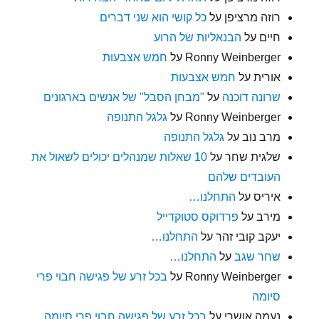
רוזה מרציפן
על
כל קושי הוא שני דברים
חיים
על
הבנאליות של הרוע
Ronny Weinberger
על
חמש אצבעות
אורית
על
חמש אצבעות
שרונה דוכנה
על
"מבחן הסבל" של אנשים בארגונים
Ronny Weinberger
על
גלגל התנופה
מרב נוב
על
גלגל התנופה
שלגית שחר
על
10 שאלות שמנהלים יכולים לשאול את
העובדים שלהם
איריס
על
התחלנו…
מירב
על
פרדוקס סטוקדייל
יעקב קובי זהר
על
התחלנו…
שחר שגב
על
התחלנו…
Ronny Weinberger
על
בכל זרע של פגישה חבוי פרי
סיומה
נעמה אושרי
על
בכל זרע של פגישה חבוי פרי סיומה