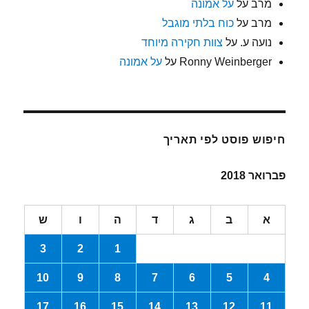
מרב
על
על אמונה
מרב
על
כוח בלתי מוגבל
נועה ע.
על
צוות חקירה מיוחד
Ronny Weinberger
על
על אמונה
חיפוש פוסט לפי תאריך
פברואר 2018
א
ב
ג
ד
ה
ו
ש
3
2
1
10
9
8
7
6
5
4
17
16
15
14
13
12
11