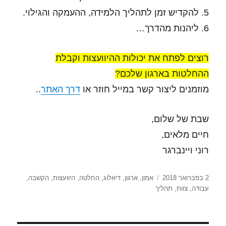
5. להקדיש זמן לתהליך הלמידה, ההעמקה והגילוי.
6. ליהנות מהדרך…
רוצים לפתח את יכולות ההיוועצות וקבלת
ההחלטות בארגון שלכם?
מוזמנים ליצור קשר במייל חוזר או
דרך האתר
..
שבת של שלום,
חיים מלאים,
רוני ויינברגר
פורסם
תגיות
2 בפברואר 2018
אמון
,
ארגון
,
דיאלוג
,
החלטה
,
היוועצות
,
הקשבה
,
בתאריך
עבודה
,
צוות
,
תהליך