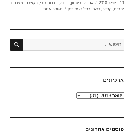
פורסם
תגיות
19 בינואר 2018
אהבה
,
ביטחון
,
ברכה
,
ברכות סבי
,
הקשבה
,
מערכת
בתאריך
על
יחסים
,
קבלה
,
קשר
,
רחל נעמי רמן
תגובה אחת
הברכה
חיפו
חפש:
ארכיונים
ארכיונים
פוסטים אחרונים