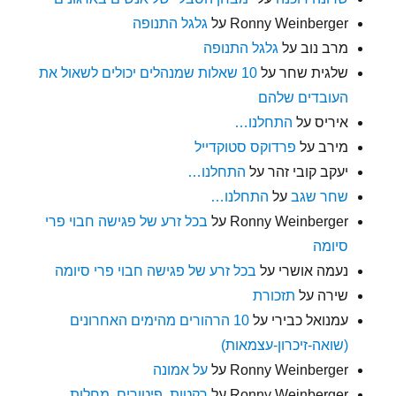
Ronny Weinberger
על
גלגל התנופה
מרב נוב
על
גלגל התנופה
שלגית שחר
על
10 שאלות שמנהלים יכולים לשאול את
העובדים שלהם
איריס
על
התחלנו…
מירב
על
פרדוקס סטוקדייל
יעקב קובי זהר
על
התחלנו…
שחר שגב
על
התחלנו…
Ronny Weinberger
על
בכל זרע של פגישה חבוי פרי
סיומה
נעמה אושרי
על
בכל זרע של פגישה חבוי פרי סיומה
שירה
על
תזכורת
עמנואל כבירי
על
10 הרהורים מהימים האחרונים
(שואה-זיכרון-עצמאות)
Ronny Weinberger
על
על אמונה
Ronny Weinberger
על
רקטות, פיטורים, מחלות