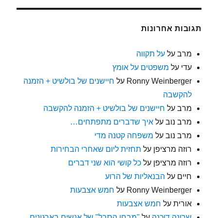
תגובות אחרונות
מרב
על
על תקווה
עדי
על
משפטים על אומץ
Ronny Weinberger
על
חיישנים של בולשיט + הזמנה
להקשבה
מרב
על
חיישנים של בולשיט + הזמנה להקשבה
מרב נוב
על
איך שדברים מתפתחים…
מרב נוב
על
משפחה קטנה מדי
רוזה מרציפן
על
תחזית ליום שאחרי הבחירות
רוזה מרציפן
על
כל קושי הוא שני דברים
חיים
על
הבנאליות של הרוע
Ronny Weinberger
על
חמש אצבעות
אורית
על
חמש אצבעות
שרונה דוכנה
על
"מבחן הסבל" של אנשים בארגונים