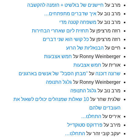
מרב
על
חיישנים של בולשיט + הזמנה להקשבה
מרב נוב
על
איך שדברים מתפתחים…
מרב נוב
על
משפחה קטנה מדי
רוזה מרציפן
על
תחזית ליום שאחרי הבחירות
רוזה מרציפן
על
כל קושי הוא שני דברים
חיים
על
הבנאליות של הרוע
Ronny Weinberger
על
חמש אצבעות
אורית
על
חמש אצבעות
שרונה דוכנה
על
"מבחן הסבל" של אנשים בארגונים
Ronny Weinberger
על
גלגל התנופה
מרב נוב
על
גלגל התנופה
שלגית שחר
על
10 שאלות שמנהלים יכולים לשאול את
העובדים שלהם
איריס
על
התחלנו…
מירב
על
פרדוקס סטוקדייל
יעקב קובי זהר
על
התחלנו…