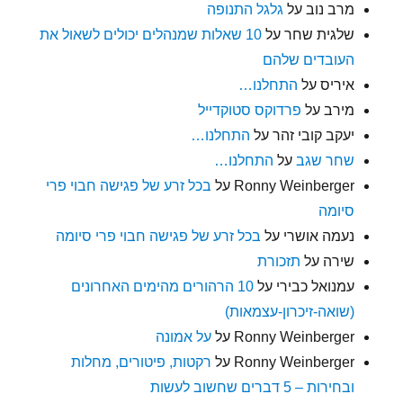
מרב נוב
על
גלגל התנופה
שלגית שחר
על
10 שאלות שמנהלים יכולים לשאול את
העובדים שלהם
איריס
על
התחלנו…
מירב
על
פרדוקס סטוקדייל
יעקב קובי זהר
על
התחלנו…
שחר שגב
על
התחלנו…
Ronny Weinberger
על
בכל זרע של פגישה חבוי פרי
סיומה
נעמה אושרי
על
בכל זרע של פגישה חבוי פרי סיומה
שירה
על
תזכורת
עמנואל כבירי
על
10 הרהורים מהימים האחרונים
(שואה-זיכרון-עצמאות)
Ronny Weinberger
על
על אמונה
Ronny Weinberger
על
רקטות, פיטורים, מחלות
ובחירות – 5 דברים שחשוב לעשות