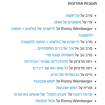
תגובות אחרונות
מרב
על
על תקווה
עדי
על
משפטים על אומץ
Ronny Weinberger
על
חיישנים של בולשיט + הזמנה
להקשבה
מרב
על
חיישנים של בולשיט + הזמנה להקשבה
מרב נוב
על
איך שדברים מתפתחים…
מרב נוב
על
משפחה קטנה מדי
רוזה מרציפן
על
תחזית ליום שאחרי הבחירות
רוזה מרציפן
על
כל קושי הוא שני דברים
חיים
על
הבנאליות של הרוע
Ronny Weinberger
על
חמש אצבעות
אורית
על
חמש אצבעות
שרונה דוכנה
על
"מבחן הסבל" של אנשים בארגונים
Ronny Weinberger
על
גלגל התנופה