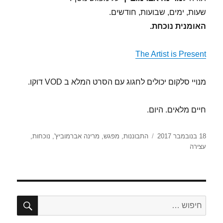
שעות, ימים, שבועות, חודשים.
האומנית נוכחת.
The Artist is Present
מנויי סלקום יכולים לחגוג עם הסרט המלא ב VOD דוקו.
חיים מלאים. היום.
פורסם
תגיות
18 בנובמבר 2017
התבוננות
,
מפגש
,
מרינה אברמוביץ'
,
נוכחות
,
בתאריך
עצירה
חיפו
חפש: