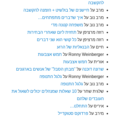
להקשבה
מרב
על
חיישנים של בולשיט + הזמנה להקשבה
מרב נוב
על
איך שדברים מתפתחים…
מרב נוב
על
משפחה קטנה מדי
רוזה מרציפן
על
תחזית ליום שאחרי הבחירות
רוזה מרציפן
על
כל קושי הוא שני דברים
חיים
על
הבנאליות של הרוע
Ronny Weinberger
על
חמש אצבעות
אורית
על
חמש אצבעות
שרונה דוכנה
על
"מבחן הסבל" של אנשים בארגונים
Ronny Weinberger
על
גלגל התנופה
מרב נוב
על
גלגל התנופה
שלגית שחר
על
10 שאלות שמנהלים יכולים לשאול את
העובדים שלהם
איריס
על
התחלנו…
מירב
על
פרדוקס סטוקדייל