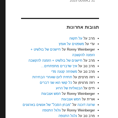
31 באוגוסט 2025
תגובות אחרונות
מרב
על
על תקווה
עדי
על
משפטים על אומץ
Ronny Weinberger
על
חיישנים של בולשיט +
הזמנה להקשבה
מרב
על
חיישנים של בולשיט + הזמנה להקשבה
מרב נוב
על
איך שדברים מתפתחים…
מרב נוב
על
משפחה קטנה מדי
רוזה מרציפן
על
תחזית ליום שאחרי הבחירות
רוזה מרציפן
על
כל קושי הוא שני דברים
חיים
על
הבנאליות של הרוע
Ronny Weinberger
על
חמש אצבעות
אורית
על
חמש אצבעות
שרונה דוכנה
על
"מבחן הסבל" של אנשים בארגונים
Ronny Weinberger
על
גלגל התנופה
מרב נוב
על
גלגל התנופה