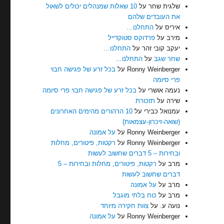
שלגית שחר
על
10 שאלות שמנהלים יכולים לשאול
את העובדים שלהם
איריס
על
התחלנו…
מירב
על
פרדוקס סטוקדייל
יעקב קובי זהר
על
התחלנו…
שחר שגב
על
התחלנו…
Ronny Weinberger
על
בכל זרע של פגישה חבוי
פרי סיומה
נעמה אושרי
על
בכל זרע של פגישה חבוי פרי סיומה
שירה
על
תזכורת
עמנואל כבירי
על
10 הרהורים מהימים האחרונים
(שואה-זיכרון-עצמאות)
Ronny Weinberger
על
על אמונה
Ronny Weinberger
על
רקטות, פיטורים, מחלות
ובחירות – 5 דברים שחשוב לעשות
מרב
על
רקטות, פיטורים, מחלות ובחירות – 5
דברים שחשוב לעשות
מרב
על
על אמונה
מרב
על
כוח בלתי מוגבל
נועה ע.
על
צוות חקירה מיוחד
Ronny Weinberger
על
על אמונה