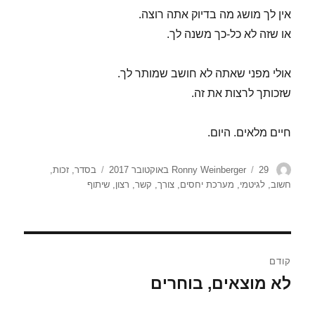
אין לך מושג מה בדיוק אתה רוצה.
או שזה לא כל-כך משנה לך.
אולי מפני שאתה לא חושב שמותר לך.
שזכותך לרצות את זה.
חיים מלאים. היום.
מחבר
פורסם
תגיות
29 באוקטובר 2017
Ronny Weinberger
בסדר
,
זכות
,
בתאריך
חשוב
,
לגיטמי
,
מערכת יחסים
,
צורך
,
קשר
,
רצון
,
שיתוף
ניווט
קודם
לא מוצאים, בוחרים
הפוסט
הקודם: