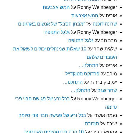
Ronny Weinberger
על
חמש אצבעות
אורית
על
חמש אצבעות
שרונה דוכנה
על
"מבחן הסבל" של אנשים בארגונים
Ronny Weinberger
על
גלגל התנופה
מרב נוב
על
גלגל התנופה
שלגית שחר
על
10 שאלות שמנהלים יכולים לשאול את
העובדים שלהם
איריס
על
התחלנו…
מירב
על
פרדוקס סטוקדייל
יעקב קובי זהר
על
התחלנו…
שחר שגב
על
התחלנו…
Ronny Weinberger
על
בכל זרע של פגישה חבוי פרי
סיומה
נעמה אושרי
על
בכל זרע של פגישה חבוי פרי סיומה
שירה
על
תזכורת
עמנואל כבירי
על
10 הרהורים מהימים האחרונים