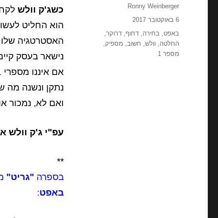
מחבר
Ronny Weinberger
כשג'ק וולש
לקח 
פורסם
6 באוקטובר 2017
הוא החליט לעשו
בתאריך
תגיות
באפט
,
בחירה
,
דחוף
,
דרוקר
,
האסטרטגיה שלו 
החלטה
,
וולש
,
חשוב
,
מספיק
,
מספר 1
נישאר בעסק קיים מסוי
אם איננו מספרי 1 או 2 עדיין, אבל אנחנו מסוגלים להיות,
נתקן ונשנה מה ש
ואם לא, נמכור או 
עפ"י ג'ק וולש או שאתה מספר 1,
**
בספרה
"גריט"
מ
באפט
: