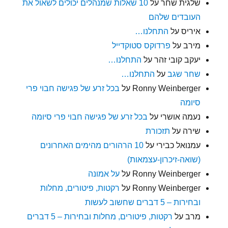
שלגית שחר
על
10 שאלות שמנהלים יכולים לשאול את
העובדים שלהם
איריס
על
התחלנו…
מירב
על
פרדוקס סטוקדייל
יעקב קובי זהר
על
התחלנו…
שחר שגב
על
התחלנו…
Ronny Weinberger
על
בכל זרע של פגישה חבוי פרי
סיומה
נעמה אושרי
על
בכל זרע של פגישה חבוי פרי סיומה
שירה
על
תזכורת
עמנואל כבירי
על
10 הרהורים מהימים האחרונים
(שואה-זיכרון-עצמאות)
Ronny Weinberger
על
על אמונה
Ronny Weinberger
על
רקטות, פיטורים, מחלות
ובחירות – 5 דברים שחשוב לעשות
מרב
על
רקטות, פיטורים, מחלות ובחירות – 5 דברים