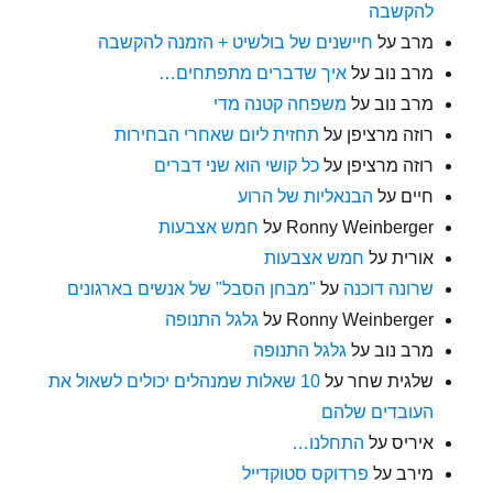
להקשבה
מרב
על
חיישנים של בולשיט + הזמנה להקשבה
מרב נוב
על
איך שדברים מתפתחים…
מרב נוב
על
משפחה קטנה מדי
רוזה מרציפן
על
תחזית ליום שאחרי הבחירות
רוזה מרציפן
על
כל קושי הוא שני דברים
חיים
על
הבנאליות של הרוע
Ronny Weinberger
על
חמש אצבעות
אורית
על
חמש אצבעות
שרונה דוכנה
על
"מבחן הסבל" של אנשים בארגונים
Ronny Weinberger
על
גלגל התנופה
מרב נוב
על
גלגל התנופה
שלגית שחר
על
10 שאלות שמנהלים יכולים לשאול את
העובדים שלהם
איריס
על
התחלנו…
מירב
על
פרדוקס סטוקדייל