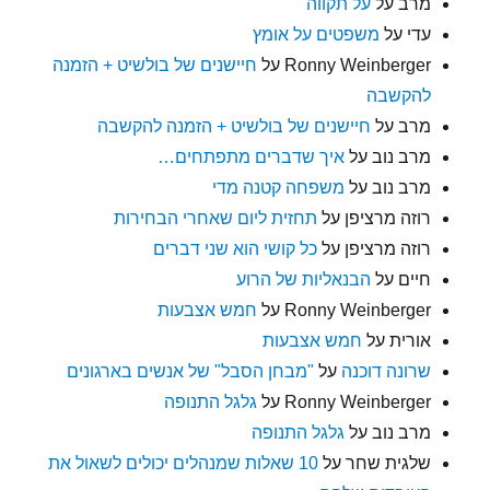
מרב
על
על תקווה
עדי
על
משפטים על אומץ
Ronny Weinberger
על
חיישנים של בולשיט + הזמנה
להקשבה
מרב
על
חיישנים של בולשיט + הזמנה להקשבה
מרב נוב
על
איך שדברים מתפתחים…
מרב נוב
על
משפחה קטנה מדי
רוזה מרציפן
על
תחזית ליום שאחרי הבחירות
רוזה מרציפן
על
כל קושי הוא שני דברים
חיים
על
הבנאליות של הרוע
Ronny Weinberger
על
חמש אצבעות
אורית
על
חמש אצבעות
שרונה דוכנה
על
"מבחן הסבל" של אנשים בארגונים
Ronny Weinberger
על
גלגל התנופה
מרב נוב
על
גלגל התנופה
שלגית שחר
על
10 שאלות שמנהלים יכולים לשאול את