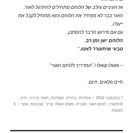
אז העיניים והלב של הלוחם מתחילים להתרגל לאור.
האור כבר לא מפחיד את הלוחם והוא מתחיל לקבל את
ייעודו,
גם אם פירוש הדבר להסתכן.
הלוחם ישן זמן רב.
טבעי שיתעורר לאטו.
"
~ פאולו קואלו / "המדריך ללוחם האור"
חיים מלאים. היום.
פורסם
תגיות
7 בנובמבר 2016
אחריות
,
בחירה
,
השלכות
,
חוסר ברירה
,
חייב
,
בתאריך
להתעורר
,
לוחם האור
,
מוכרח
,
פאולו קואלו
,
צריך
,
קורבנות
,
שקר
5
על
תגובות
בחירה
מלאה