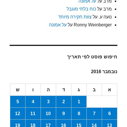
מרב
על
על אמונה
מרב
על
כוח בלתי מוגבל
נועה ע.
על
צוות חקירה מיוחד
Ronny Weinberger
על
על אמונה
חיפוש פוסט לפי תאריך
נובמבר 2016
א
ב
ג
ד
ה
ו
ש
5
4
3
2
1
12
11
10
9
8
7
6
19
18
17
16
15
14
13