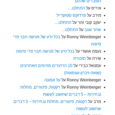
העובדים שלהם
איריס
על
התחלנו…
מירב
על
פרדוקס סטוקדייל
יעקב קובי זהר
על
התחלנו…
שחר שגב
על
התחלנו…
Ronny Weinberger
על
בכל זרע של פגישה חבוי פרי
סיומה
נעמה אושרי
על
בכל זרע של פגישה חבוי פרי סיומה
שירה
על
תזכורת
עמנואל כבירי
על
10 הרהורים מהימים האחרונים
(שואה-זיכרון-עצמאות)
Ronny Weinberger
על
על אמונה
Ronny Weinberger
על
רקטות, פיטורים, מחלות
ובחירות – 5 דברים שחשוב לעשות
מרב
על
רקטות, פיטורים, מחלות ובחירות – 5 דברים
שחשוב לעשות