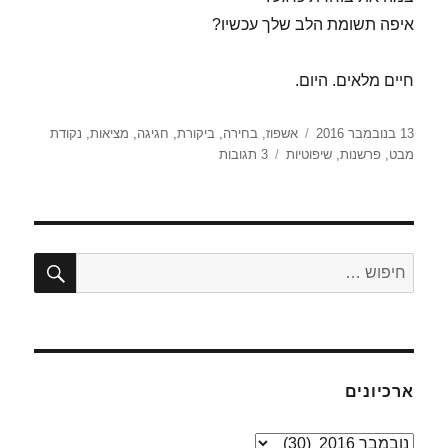
איפה תשומת הלב שלך עכשיו?
חיים מלאים. היום.
פורסם
תגיות
13 בנובמבר 2016
אשפוז
,
בחירה
,
ביקורת
,
חגיגה
,
מציאות
,
נקודת
בתאריך
על
מבט
,
פרשנות
,
שיפוטיות
3 תגובות
אשפוז
חיפו
חפש:
ארכיונים
ארכיונים