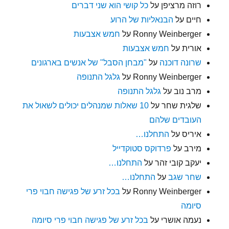
רוזה מרציפן
על
כל קושי הוא שני דברים
חיים
על
הבנאליות של הרוע
Ronny Weinberger
על
חמש אצבעות
אורית
על
חמש אצבעות
שרונה דוכנה
על
"מבחן הסבל" של אנשים בארגונים
Ronny Weinberger
על
גלגל התנופה
מרב נוב
על
גלגל התנופה
שלגית שחר
על
10 שאלות שמנהלים יכולים לשאול את
העובדים שלהם
איריס
על
התחלנו…
מירב
על
פרדוקס סטוקדייל
יעקב קובי זהר
על
התחלנו…
שחר שגב
על
התחלנו…
Ronny Weinberger
על
בכל זרע של פגישה חבוי פרי
סיומה
נעמה אושרי
על
בכל זרע של פגישה חבוי פרי סיומה