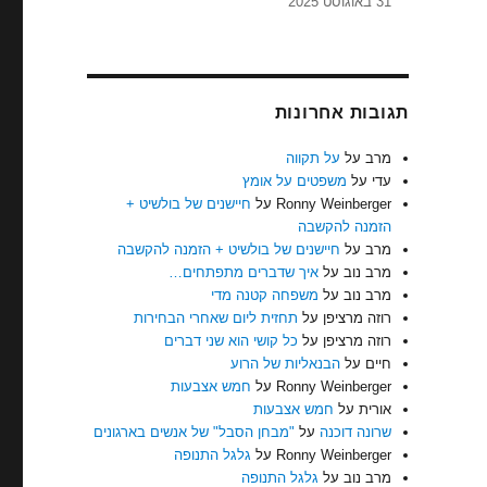
31 באוגוסט 2025
תגובות אחרונות
מרב
על
על תקווה
עדי
על
משפטים על אומץ
Ronny Weinberger
על
חיישנים של בולשיט +
הזמנה להקשבה
מרב
על
חיישנים של בולשיט + הזמנה להקשבה
מרב נוב
על
איך שדברים מתפתחים…
מרב נוב
על
משפחה קטנה מדי
רוזה מרציפן
על
תחזית ליום שאחרי הבחירות
רוזה מרציפן
על
כל קושי הוא שני דברים
חיים
על
הבנאליות של הרוע
Ronny Weinberger
על
חמש אצבעות
אורית
על
חמש אצבעות
שרונה דוכנה
על
"מבחן הסבל" של אנשים בארגונים
Ronny Weinberger
על
גלגל התנופה
מרב נוב
על
גלגל התנופה