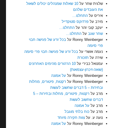
שלגית שחר
על
10 שאלות שמנהלים יכולים לשאול
את העובדים שלהם
איריס
על
התחלנו…
מירב
על
פרדוקס סטוקדייל
יעקב קובי זהר
על
התחלנו…
שחר שגב
על
התחלנו…
Ronny Weinberger
על
בכל זרע של פגישה חבוי
פרי סיומה
נעמה אושרי
על
בכל זרע של פגישה חבוי פרי סיומה
שירה
על
תזכורת
עמנואל כבירי
על
10 הרהורים מהימים האחרונים
(שואה-זיכרון-עצמאות)
Ronny Weinberger
על
על אמונה
Ronny Weinberger
על
רקטות, פיטורים, מחלות
ובחירות – 5 דברים שחשוב לעשות
מרב
על
רקטות, פיטורים, מחלות ובחירות – 5
דברים שחשוב לעשות
מרב
על
על אמונה
מרב
על
כוח בלתי מוגבל
נועה ע.
על
צוות חקירה מיוחד
Ronny Weinberger
על
על אמונה