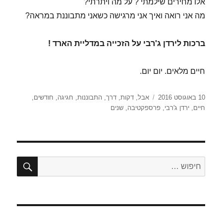
אלו מחירים שילמתי ? על מה ויתרתי?
מה אני רואה ואיך אני מרגישה כשאני מתבוננת במראה?
ברכות לירדן ג'רבי על הזכייה במדליית הארד !
חיים מלאים. יום יום.
פורסם
תגיות
10 באוגוסט 2016
אבל
,
דקות
,
דרך
,
התבוננות
,
חגיגה
,
חודשים
,
בתאריך
חיים
,
ירדן ג'רבי
,
פרספקטיבה
,
שנים
חיפו
חפש: