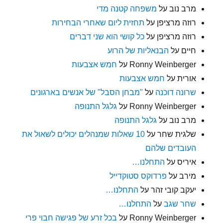
מרב נוב
על
משפחה קטנה מדי
רוזה מרציפן
על
תחזית ליום שאחרי הבחירות
רוזה מרציפן
על
כל קושי הוא שני דברים
חיים
על
הבנאליות של הרוע
Ronny Weinberger
על
חמש אצבעות
אורית
על
חמש אצבעות
שרונה דוכנה
על
"מבחן הסבל" של אנשים בארגונים
Ronny Weinberger
על
גלגל התנופה
מרב נוב
על
גלגל התנופה
שלגית שחר
על
10 שאלות שמנהלים יכולים לשאול את
העובדים שלהם
איריס
על
התחלנו…
מירב
על
פרדוקס סטוקדייל
יעקב קובי זהר
על
התחלנו…
שחר שגב
על
התחלנו…
Ronny Weinberger
על
בכל זרע של פגישה חבוי פרי