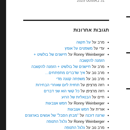
31 באוגוסט 2025
תגובות אחרונות
מרב
על
על תקווה
עדי
על
משפטים על אומץ
Ronny Weinberger
על
חיישנים של בולשיט +
הזמנה להקשבה
מרב
על
חיישנים של בולשיט + הזמנה להקשבה
מרב נוב
על
איך שדברים מתפתחים…
מרב נוב
על
משפחה קטנה מדי
רוזה מרציפן
על
תחזית ליום שאחרי הבחירות
רוזה מרציפן
על
כל קושי הוא שני דברים
חיים
על
הבנאליות של הרוע
Ronny Weinberger
על
חמש אצבעות
אורית
על
חמש אצבעות
שרונה דוכנה
על
"מבחן הסבל" של אנשים בארגונים
Ronny Weinberger
על
גלגל התנופה
מרב נוב
על
גלגל התנופה