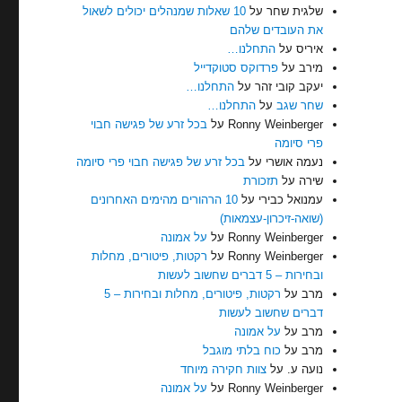
שלגית שחר
על
10 שאלות שמנהלים יכולים לשאול
את העובדים שלהם
איריס
על
התחלנו…
מירב
על
פרדוקס סטוקדייל
יעקב קובי זהר
על
התחלנו…
שחר שגב
על
התחלנו…
Ronny Weinberger
על
בכל זרע של פגישה חבוי
פרי סיומה
נעמה אושרי
על
בכל זרע של פגישה חבוי פרי סיומה
שירה
על
תזכורת
עמנואל כבירי
על
10 הרהורים מהימים האחרונים
(שואה-זיכרון-עצמאות)
Ronny Weinberger
על
על אמונה
Ronny Weinberger
על
רקטות, פיטורים, מחלות
ובחירות – 5 דברים שחשוב לעשות
מרב
על
רקטות, פיטורים, מחלות ובחירות – 5
דברים שחשוב לעשות
מרב
על
על אמונה
מרב
על
כוח בלתי מוגבל
נועה ע.
על
צוות חקירה מיוחד
Ronny Weinberger
על
על אמונה