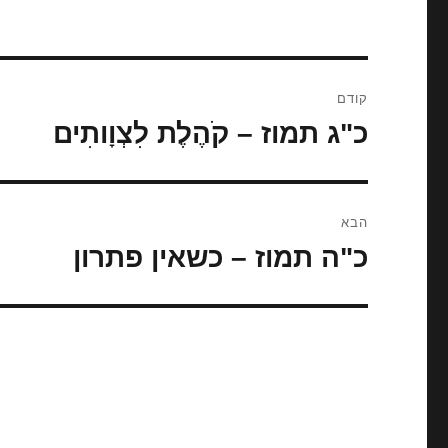
ניווט
קודם
כ"ג תמוז – קֹהֶלֶת לִצְוָותִים‎
הפוסט
הקודם:
הבא
כ"ה תמוז – כשאין פתרון
הפוסט
הבא: