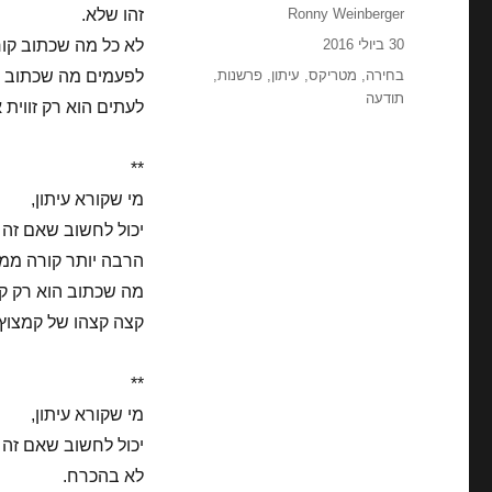
מחבר
Ronny Weinberger
זהו שלא.
פורסם
30 ביולי 2016
לא כל מה שכתוב קור
בתאריך
תגיות
בחירה
,
מטריקס
,
עיתון
,
פרשנות
,
לפעמים מה שכתוב ל
תודעה
לעתים הוא רק זווית
**
מי שקורא עיתון,
יכול לחשוב שאם זה ל
הרבה יותר קורה ממ
מה שכתוב הוא רק ק
קצה קצהו של קמצוץ 
**
מי שקורא עיתון,
יכול לחשוב שאם זה 
לא בהכרח.