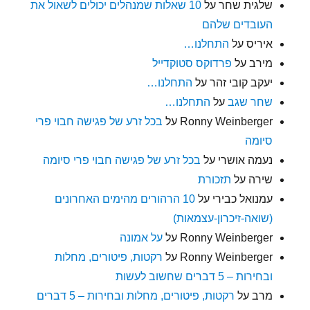
שלגית שחר
על
10 שאלות שמנהלים יכולים לשאול את
העובדים שלהם
איריס
על
התחלנו…
מירב
על
פרדוקס סטוקדייל
יעקב קובי זהר
על
התחלנו…
שחר שגב
על
התחלנו…
Ronny Weinberger
על
בכל זרע של פגישה חבוי פרי
סיומה
נעמה אושרי
על
בכל זרע של פגישה חבוי פרי סיומה
שירה
על
תזכורת
עמנואל כבירי
על
10 הרהורים מהימים האחרונים
(שואה-זיכרון-עצמאות)
Ronny Weinberger
על
על אמונה
Ronny Weinberger
על
רקטות, פיטורים, מחלות
ובחירות – 5 דברים שחשוב לעשות
מרב
על
רקטות, פיטורים, מחלות ובחירות – 5 דברים