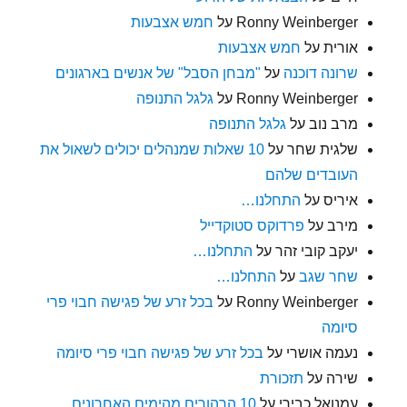
Ronny Weinberger
על
חמש אצבעות
אורית
על
חמש אצבעות
שרונה דוכנה
על
"מבחן הסבל" של אנשים בארגונים
Ronny Weinberger
על
גלגל התנופה
מרב נוב
על
גלגל התנופה
שלגית שחר
על
10 שאלות שמנהלים יכולים לשאול את
העובדים שלהם
איריס
על
התחלנו…
מירב
על
פרדוקס סטוקדייל
יעקב קובי זהר
על
התחלנו…
שחר שגב
על
התחלנו…
Ronny Weinberger
על
בכל זרע של פגישה חבוי פרי
סיומה
נעמה אושרי
על
בכל זרע של פגישה חבוי פרי סיומה
שירה
על
תזכורת
עמנואל כבירי
על
10 הרהורים מהימים האחרונים