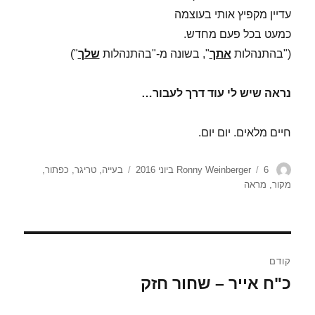
עדיין מקפיץ אותי בעוצמה
כמעט בכל פעם מחדש.
("בהתנהלות
אתך
", בשונה מ-"בהתנהלות
שלך
")
נראה שיש לי עוד דרך לעבור…
חיים מלאים. יום יום.
מחבר
פורסם
תגיות
6 ביוני 2016
Ronny Weinberger
בעייה
,
טריגר
,
כפתור
,
בתאריך
מקור
,
מראה
ניווט
קודם
כ"ח אייר – שחור חזק
הפוסט
הקודם: