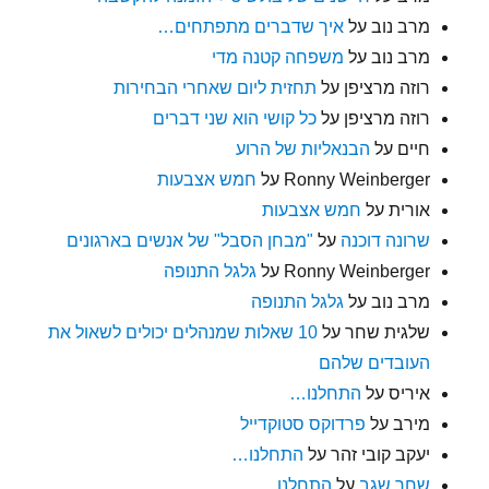
מרב נוב
על
איך שדברים מתפתחים…
מרב נוב
על
משפחה קטנה מדי
רוזה מרציפן
על
תחזית ליום שאחרי הבחירות
רוזה מרציפן
על
כל קושי הוא שני דברים
חיים
על
הבנאליות של הרוע
Ronny Weinberger
על
חמש אצבעות
אורית
על
חמש אצבעות
שרונה דוכנה
על
"מבחן הסבל" של אנשים בארגונים
Ronny Weinberger
על
גלגל התנופה
מרב נוב
על
גלגל התנופה
שלגית שחר
על
10 שאלות שמנהלים יכולים לשאול את
העובדים שלהם
איריס
על
התחלנו…
מירב
על
פרדוקס סטוקדייל
יעקב קובי זהר
על
התחלנו…
שחר שגב
על
התחלנו…