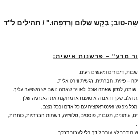
ֵׂה-טוֹב; בַּקֵּשׁ שָׁלוֹם וְרָדְפֵהוּ."
/
תהילים ל"ד
ור מרע" – פרשנות אישית:
בות, דיבורים ומעשים רעים.
ה – פיזית, חברתית, רגשית ווירטואלית.
ותה, למזון שאתה אוכל ולאוויר שאתה נושם יש השפעה עליך.
 הלב שלך והאם היא טוענת או מרוקנת את האנרגיה שלך.
כל מפגש ואינטראקציה עם כל אדם ובכל מצב :
, עיתונים, תגובות, פוסטים, טלוויזיה, רשתות חברתיות, כותרות,
שום דבר לא עובר לידך בלי לעבור דרכך.