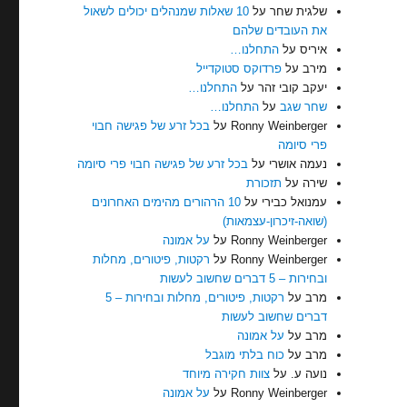
שלגית שחר
על
10 שאלות שמנהלים יכולים לשאול
את העובדים שלהם
איריס
על
התחלנו…
מירב
על
פרדוקס סטוקדייל
יעקב קובי זהר
על
התחלנו…
שחר שגב
על
התחלנו…
Ronny Weinberger
על
בכל זרע של פגישה חבוי
פרי סיומה
נעמה אושרי
על
בכל זרע של פגישה חבוי פרי סיומה
שירה
על
תזכורת
עמנואל כבירי
על
10 הרהורים מהימים האחרונים
(שואה-זיכרון-עצמאות)
Ronny Weinberger
על
על אמונה
Ronny Weinberger
על
רקטות, פיטורים, מחלות
ובחירות – 5 דברים שחשוב לעשות
מרב
על
רקטות, פיטורים, מחלות ובחירות – 5
דברים שחשוב לעשות
מרב
על
על אמונה
מרב
על
כוח בלתי מוגבל
נועה ע.
על
צוות חקירה מיוחד
Ronny Weinberger
על
על אמונה