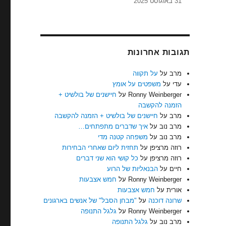
31 באוגוסט 2025
תגובות אחרונות
מרב
על
על תקווה
עדי
על
משפטים על אומץ
Ronny Weinberger
על
חיישנים של בולשיט +
הזמנה להקשבה
מרב
על
חיישנים של בולשיט + הזמנה להקשבה
מרב נוב
על
איך שדברים מתפתחים…
מרב נוב
על
משפחה קטנה מדי
רוזה מרציפן
על
תחזית ליום שאחרי הבחירות
רוזה מרציפן
על
כל קושי הוא שני דברים
חיים
על
הבנאליות של הרוע
Ronny Weinberger
על
חמש אצבעות
אורית
על
חמש אצבעות
שרונה דוכנה
על
"מבחן הסבל" של אנשים בארגונים
Ronny Weinberger
על
גלגל התנופה
מרב נוב
על
גלגל התנופה