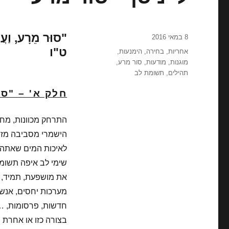
"סוּר מֵרָע, וַעֲש
פורסם
8 במאי 2016
בתאריך
ט"ו
תגיות
אחריות
,
בחירה
,
הימנעות
,
מוגנות
,
מודעות
,
סור מרע
,
תהילים
,
תשומת לב
חלק א' – "ס
התרחק מכוונות, מחש
הישמרי מסביבה מזיק
לאיכות המים שאתה ש
שימי לב איפה תשומת
את מושפעת, תמיד, מ
מערכות יחסים, אנשים
חדשות, פרסומות, …
בצורה כזו או אחרת 