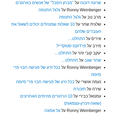
שרונה דוכנה
על
"מבחן הסבל" של אנשים בארגונים
Ronny Weinberger
על
גלגל התנופה
מרב נוב
על
גלגל התנופה
שלגית שחר
על
10 שאלות שמנהלים יכולים לשאול את
העובדים שלהם
איריס
על
התחלנו…
מירב
על
פרדוקס סטוקדייל
יעקב קובי זהר
על
התחלנו…
שחר שגב
על
התחלנו…
Ronny Weinberger
על
בכל זרע של פגישה חבוי פרי
סיומה
נעמה אושרי
על
בכל זרע של פגישה חבוי פרי סיומה
שירה
על
תזכורת
עמנואל כבירי
על
10 הרהורים מהימים האחרונים
(שואה-זיכרון-עצמאות)
Ronny Weinberger
על
על אמונה