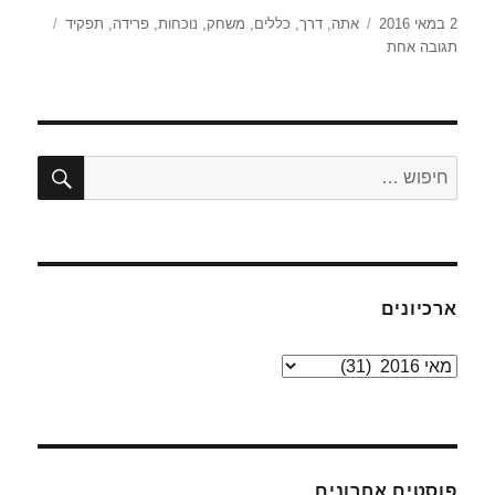
פורסם
תגיות
2 במאי 2016
אתה
,
דרך
,
כללים
,
משחק
,
נוכחות
,
פרידה
,
תפקיד
בתאריך
על
תגובה אחת
כ"ד
ניסן
–
אתה
חיפו
חפש:
ארכיונים
ארכיונים
פוסטים אחרונים