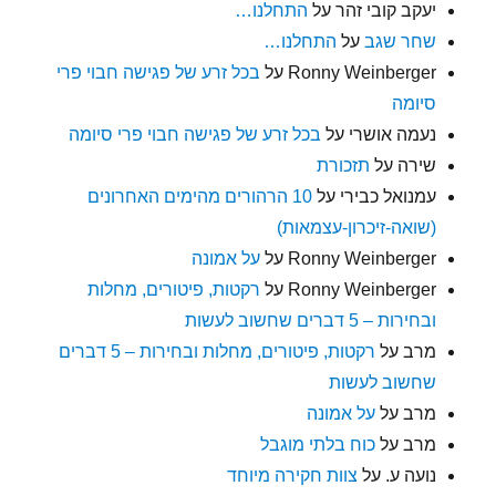
יעקב קובי זהר
על
התחלנו…
שחר שגב
על
התחלנו…
Ronny Weinberger
על
בכל זרע של פגישה חבוי פרי
סיומה
נעמה אושרי
על
בכל זרע של פגישה חבוי פרי סיומה
שירה
על
תזכורת
עמנואל כבירי
על
10 הרהורים מהימים האחרונים
(שואה-זיכרון-עצמאות)
Ronny Weinberger
על
על אמונה
Ronny Weinberger
על
רקטות, פיטורים, מחלות
ובחירות – 5 דברים שחשוב לעשות
מרב
על
רקטות, פיטורים, מחלות ובחירות – 5 דברים
שחשוב לעשות
מרב
על
על אמונה
מרב
על
כוח בלתי מוגבל
נועה ע.
על
צוות חקירה מיוחד