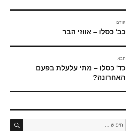
ניווט
קודם
כב' כסלו – אווזי הבר
הפוסט
הקודם:
הבא
כד' כסלו – מתי עלעלת בפעם
הפוסט
הבא:
האחרונה?
חיפו
חפש: