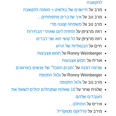
להקשבה
מרב
על
חיישנים של בולשיט + הזמנה להקשבה
מרב נוב
על
איך שדברים מתפתחים…
מרב נוב
על
משפחה קטנה מדי
רוזה מרציפן
על
תחזית ליום שאחרי הבחירות
רוזה מרציפן
על
כל קושי הוא שני דברים
חיים
על
הבנאליות של הרוע
Ronny Weinberger
על
חמש אצבעות
אורית
על
חמש אצבעות
שרונה דוכנה
על
"מבחן הסבל" של אנשים בארגונים
Ronny Weinberger
על
גלגל התנופה
מרב נוב
על
גלגל התנופה
שלגית שחר
על
10 שאלות שמנהלים יכולים לשאול את
העובדים שלהם
איריס
על
התחלנו…
מירב
על
פרדוקס סטוקדייל