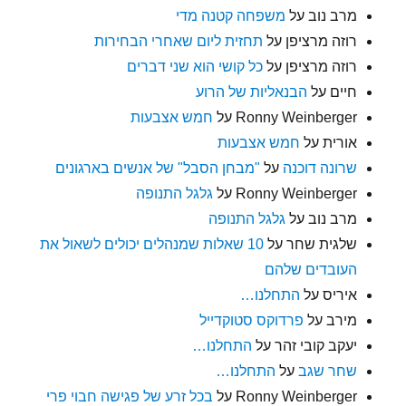
מרב נוב
על
משפחה קטנה מדי
רוזה מרציפן
על
תחזית ליום שאחרי הבחירות
רוזה מרציפן
על
כל קושי הוא שני דברים
חיים
על
הבנאליות של הרוע
Ronny Weinberger
על
חמש אצבעות
אורית
על
חמש אצבעות
שרונה דוכנה
על
"מבחן הסבל" של אנשים בארגונים
Ronny Weinberger
על
גלגל התנופה
מרב נוב
על
גלגל התנופה
שלגית שחר
על
10 שאלות שמנהלים יכולים לשאול את
העובדים שלהם
איריס
על
התחלנו…
מירב
על
פרדוקס סטוקדייל
יעקב קובי זהר
על
התחלנו…
שחר שגב
על
התחלנו…
Ronny Weinberger
על
בכל זרע של פגישה חבוי פרי