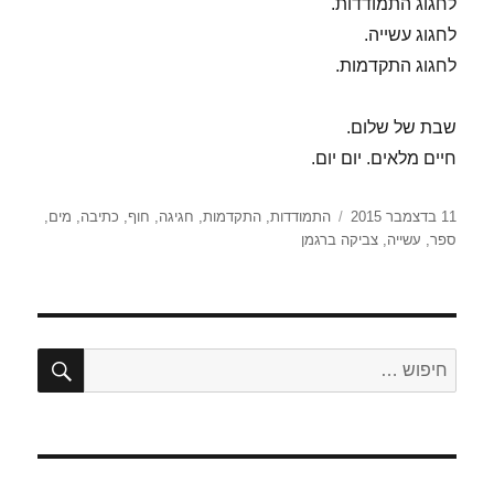
לחגוג התמודדות.
לחגוג עשייה.
לחגוג התקדמות.
שבת של שלום.
חיים מלאים. יום יום.
פורסם
תגיות
11 בדצמבר 2015
התמודדות
,
התקדמות
,
חגיגה
,
חוף
,
כתיבה
,
מים
,
בתאריך
ספר
,
עשייה
,
צביקה ברגמן
חיפו
חפש: