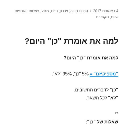
פורסם
תגיות
4 באוגוסט 2017
הכרת תודה
,
זיכרון
,
חיים
,
מסע
,
פשטות
,
שותפות
,
בתאריך
שקט
,
תקשורת
למה את אומרת "כן" היום?
למה את אומרת "כן" היום?
"מספיקיזם"
=
5% "כן", 95% "לא".
"כן"
לדברים החשובים.
"לא"
לכל השאר.
**
שאלות של "כן":