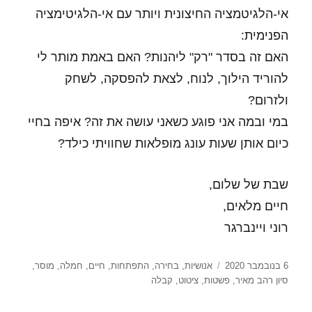
אי-הלגיטמציה החיצונית ויותר עם אי-הלגיטימציה
הפנימית:
האם זה בסדר "רק" ליהנות? האם באמת מותר לי
להוריד הילוך, לנוח, לצאת להפסקה, לשחק
ולזרום?
במי ובמה אני פוגע כשאני עושה את זה? איפה בחיי
כיום אותן שעות עונג מופלאות שחוויתי כילד?
שבת של שלום,
חיים מלאים,
רוני ויינברגר
פורסם
תגיות
6 בנובמבר 2020
אנושיות
,
בחירה
,
התפתחות
,
חיים
,
חמלה
,
מוסר
,
בתאריך
סיון רהב מאיר
,
פשטות
,
ציטוט
,
קבלה