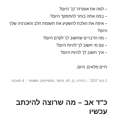
– למה את אומרת "כן" היום?
– במה אתה בוחר להתמקד היום?
– איפה את הולכת להשקיע את תשומת הלב והאנרגיה שלך
היום?
– מה הדברים שחשוב לך לקדם היום?
– עם מי חשוב לך להיות היום?
– איך חשוב לך להיות היום?
חיים מלאים. היום.
פורסם
תגיות
על
1 ביוני 2017
בחירה
,
כן
,
לא
,
מיקוד
,
מספיקיזם
,
פשטות
4 תגובות
בתאריך
למה
את
אומרת
כ"ד אב – מה שרוצה להיכתב
"כן"
היום?
עכשיו