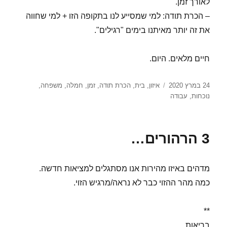
לאורך זמן.
– הכרת תודה: למי שמסייע לנו בתקופה הזו + למי שחווה
את זה יותר מאיתנו בימים "רגילים".
חיים מלאים. היום.
פורסם
תגיות
24 במרץ 2020
איזון
,
בית
,
הכרת תודה
,
זמן
,
חמלה
,
משפחה
,
בתאריך
נוכחות
,
עבודה
3 הרהורים…
מדהים באיזו מהירות אנו מסתגלים למציאות חדשה.
כמה מהר ההזוי כבר לא נראה/מרגיש הזוי.
**
בריאות.