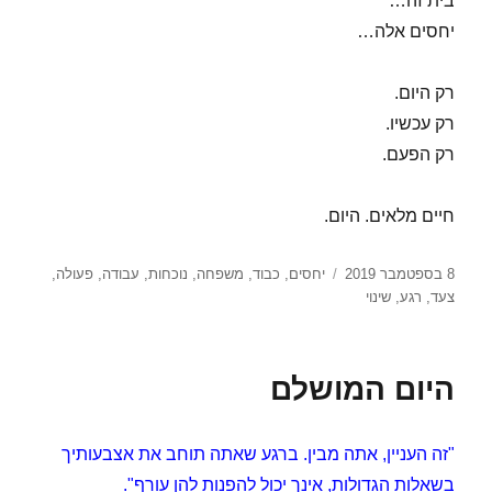
בית זה…
יחסים אלה…
רק היום.
רק עכשיו.
רק הפעם.
חיים מלאים. היום.
פורסם
תגיות
8 בספטמבר 2019
יחסים
,
כבוד
,
משפחה
,
נוכחות
,
עבודה
,
פעולה
,
בתאריך
צעד
,
רגע
,
שינוי
היום המושלם
"זה העניין, אתה מבין. ברגע שאתה תוחב את אצבעותיך
בשאלות הגדולות, אינך יכול להפנות להן עורף".