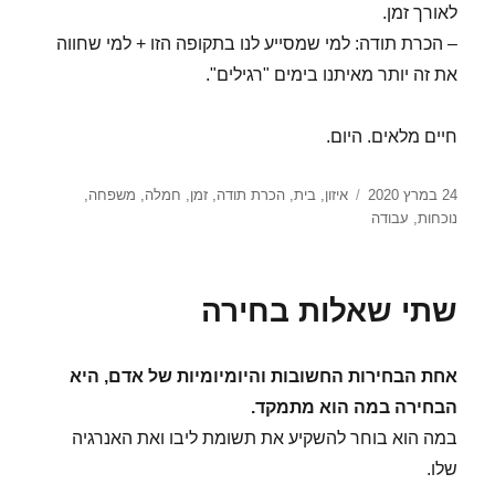
לאורך זמן.
– הכרת תודה: למי שמסייע לנו בתקופה הזו + למי שחווה
את זה יותר מאיתנו בימים "רגילים".
חיים מלאים. היום.
פורסם
תגיות
24 במרץ 2020
איזון
,
בית
,
הכרת תודה
,
זמן
,
חמלה
,
משפחה
,
בתאריך
נוכחות
,
עבודה
שתי שאלות בחירה
אחת הבחירות החשובות והיומיומיות של אדם, היא
הבחירה במה הוא מתמקד.
במה הוא בוחר להשקיע את תשומת ליבו ואת האנרגיה
שלו.