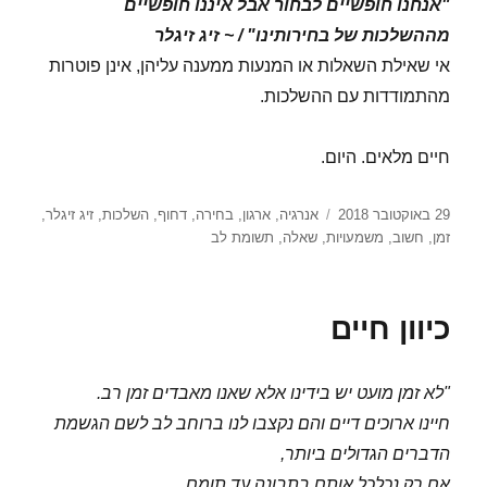
"אנחנו חופשיים לבחור אבל איננו חופשיים
מההשלכות של בחירותינו" / ~ זיג זיגלר
אי שאילת השאלות או המנעות ממענה עליהן, אינן פוטרות
מהתמודדות עם ההשלכות.
חיים מלאים. היום.
פורסם
תגיות
29 באוקטובר 2018
אנרגיה
,
ארגון
,
בחירה
,
דחוף
,
השלכות
,
זיג זיגלר
,
בתאריך
זמן
,
חשוב
,
משמעויות
,
שאלה
,
תשומת לב
כיוון חיים
"לא זמן מועט יש בידינו אלא שאנו מאבדים זמן רב.
חיינו ארוכים דיים והם נקצבו לנו ברוחב לב לשם הגשמת
הדברים הגדולים ביותר,
אם רק נכלכל אותם בתבונה עד תומם.