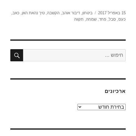
פורסם
תגיות
15 באפריל 2017
ביטחון
,
דיבור אוהב
,
הקשבה
,
טיך נהאת האן
,
כאב
,
בתאריך
כעס
,
סבל
,
פחד
,
שמחה
,
תקווה
חיפו
חפש:
ארכיונים
ארכיונים