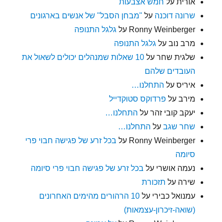
אורית
על
חמש אצבעות
שרונה דוכנה
על
"מבחן הסבל" של אנשים בארגונים
Ronny Weinberger
על
גלגל התנופה
מרב נוב
על
גלגל התנופה
שלגית שחר
על
10 שאלות שמנהלים יכולים לשאול את
העובדים שלהם
איריס
על
התחלנו…
מירב
על
פרדוקס סטוקדייל
יעקב קובי זהר
על
התחלנו…
שחר שגב
על
התחלנו…
Ronny Weinberger
על
בכל זרע של פגישה חבוי פרי
סיומה
נעמה אושרי
על
בכל זרע של פגישה חבוי פרי סיומה
שירה
על
תזכורת
עמנואל כבירי
על
10 הרהורים מהימים האחרונים
(שואה-זיכרון-עצמאות)