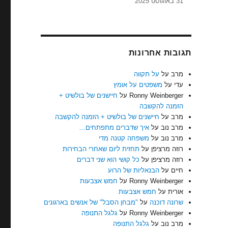
31 באוגוסט 2025
תגובות אחרונות
מרב
על
על תקווה
עדי
על
משפטים על אומץ
Ronny Weinberger
על
חיישנים של בולשיט +
הזמנה להקשבה
מרב
על
חיישנים של בולשיט + הזמנה להקשבה
מרב נוב
על
איך שדברים מתפתחים…
מרב נוב
על
משפחה קטנה מדי
רוזה מרציפן
על
תחזית ליום שאחרי הבחירות
רוזה מרציפן
על
כל קושי הוא שני דברים
חיים
על
הבנאליות של הרוע
Ronny Weinberger
על
חמש אצבעות
אורית
על
חמש אצבעות
שרונה דוכנה
על
"מבחן הסבל" של אנשים בארגונים
Ronny Weinberger
על
גלגל התנופה
מרב נוב
על
גלגל התנופה