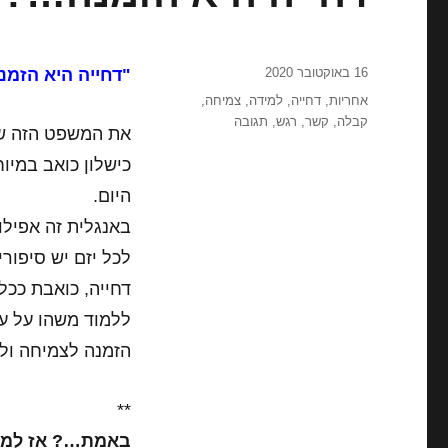
פורסם
16 באוקטובר 2020
"דחייה היא הזמנה
בתאריך
תגיות
אחריות
,
דחייה
,
למידה
,
צמיחה
,
קבלה
,
קשר
,
רגש
,
תגובה
כישלון כואב במי
היום.
באנגלית זה אפילו
לכל יזם יש סיפור
דחייה, כואבת ככל
ללמוד משהו על עצ
הזמנה לצמיחה ול
**
באמת…? אז למה 