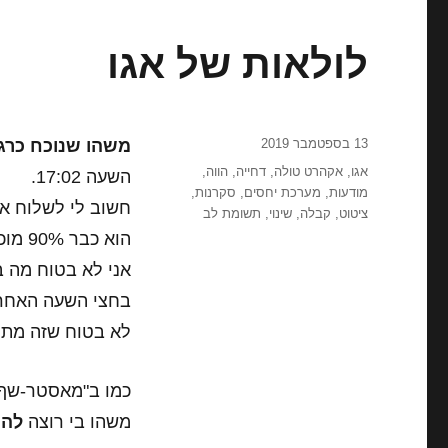
לולאות של אגו
פורסם
13 בספטמבר 2019
משהו שנוכח כרג
בתאריך
תגיות
אגו
,
אקהרט טולה
,
דחייה
,
הווה
,
השעה 17:02.
מודעות
,
מערכת יחסים
,
סקרנות
,
חשוב לי לשלוח א
ציטוט
,
קבלה
,
שינוי
,
תשומת לב
הוא כבר 90% מוכן, אבל משהו עדיין חסר…
אני לא בטוח מה בד
בחצי השעה האחרו
לא בטוח שזה מתק
כמו ב"מאסטר-שף
משהו בי רוצה
להת