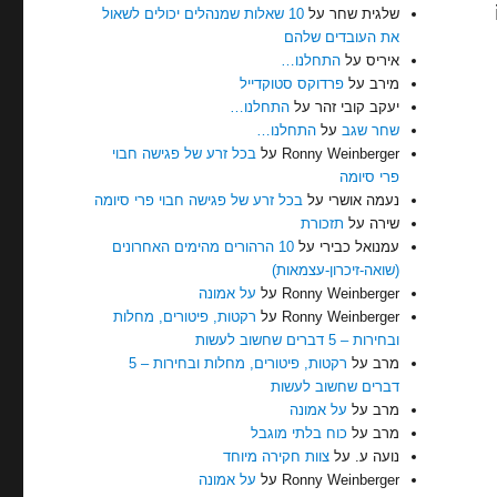
שלגית שחר
על
10 שאלות שמנהלים יכולים לשאול
את העובדים שלהם
איריס
על
התחלנו…
מירב
על
פרדוקס סטוקדייל
יעקב קובי זהר
על
התחלנו…
שחר שגב
על
התחלנו…
Ronny Weinberger
על
בכל זרע של פגישה חבוי
פרי סיומה
נעמה אושרי
על
בכל זרע של פגישה חבוי פרי סיומה
שירה
על
תזכורת
עמנואל כבירי
על
10 הרהורים מהימים האחרונים
(שואה-זיכרון-עצמאות)
Ronny Weinberger
על
על אמונה
Ronny Weinberger
על
רקטות, פיטורים, מחלות
ובחירות – 5 דברים שחשוב לעשות
מרב
על
רקטות, פיטורים, מחלות ובחירות – 5
דברים שחשוב לעשות
מרב
על
על אמונה
מרב
על
כוח בלתי מוגבל
נועה ע.
על
צוות חקירה מיוחד
Ronny Weinberger
על
על אמונה