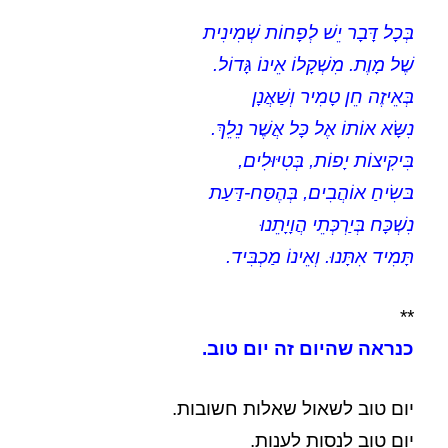
בְּכָל דָּבָר יֵשׁ לְפָחוֹת שְׁמִינִית
שֶׁל מָוֶת. מִשְׁקָלוֹ אֵינוֹ גָּדוֹל.
בְּאֵיזֶה חֵן טָמִיר וְשַׁאֲנָן
נִשָּׂא אוֹתוֹ אֶל כָּל אֲשֶׁר נֵלֵךְ.
בִּיקִיצוֹת יָפוֹת, בְּטִיּוּלִים,
בּשִׂיחַ אוֹהֲבִים, בְּהֶסַּח-דַּעַת
נִשְׁכָּח בְּיַרְכְּתֵי הֲוָיָתֵנוּ
תָּמִיד אִתָּנוּ. וְאֵינוֹ מַכְבִּיד.
**
כנראה שהיום זה יום טוב.
יום טוב לשאול שאלות חשובות.
יום טוב לנסות לענות.