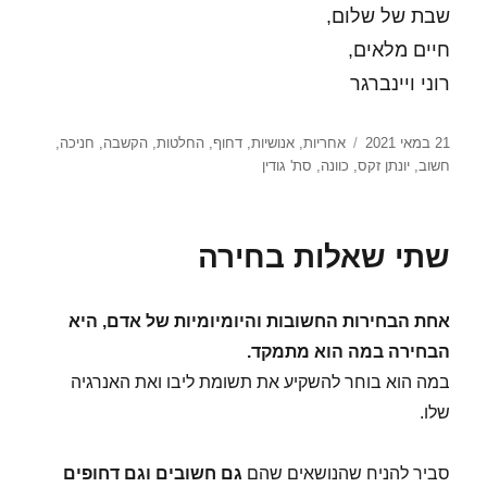
שבת של שלום,
חיים מלאים,
רוני ויינברגר
פורסם
תגיות
21 במאי 2021
אחריות
,
אנושיות
,
דחוף
,
החלטות
,
הקשבה
,
חניכה
,
בתאריך
חשוב
,
יונתן זקס
,
כוונה
,
סת' גודין
שתי שאלות בחירה
אחת הבחירות החשובות והיומיומיות של אדם, היא
הבחירה במה הוא מתמקד.
במה הוא בוחר להשקיע את תשומת ליבו ואת האנרגיה
שלו.
סביר להניח שהנושאים שהם
גם חשובים וגם דחופים