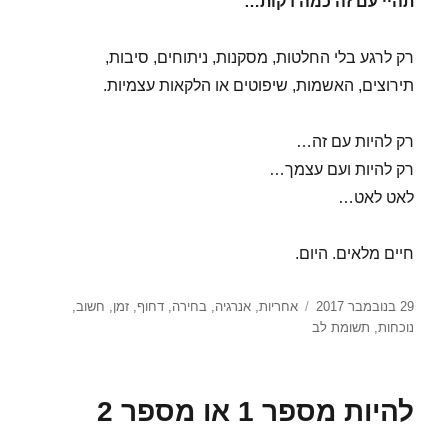
תהיי עם זה כמה דקות…
רק לרגע בלי החלטות, מסקנות, ניתוחים, סיבות,
תירוצים, האשמות, שיפוטים או הלקאות עצמיות.
רק להיות עם זה…
רק להיות ועם עצמך…
לאט לאט…
חיים מלאים. היום.
פורסם
תגיות
29 בנובמבר 2017
אחריות
,
אנרגיה
,
בחירה
,
דחוף
,
זמן
,
חשוב
,
בתאריך
נוכחות
,
תשומת לב
להיות מספר 1 או מספר 2