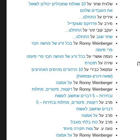
שלגית שחר
על
10 שאלות שמנהלים יכולים לשאול
את העובדים שלהם
איריס
על
התחלנו…
מירב
על
פרדוקס סטוקדייל
יעקב קובי זהר
על
התחלנו…
שחר שגב
על
התחלנו…
Ronny Weinberger
על
בכל זרע של פגישה חבוי
פרי סיומה
נעמה אושרי
על
בכל זרע של פגישה חבוי פרי סיומה
ה
שירה
על
תזכורת
עמנואל כבירי
על
10 הרהורים מהימים האחרונים
(שואה-זיכרון-עצמאות)
Ronny Weinberger
על
על אמונה
Ronny Weinberger
על
רקטות, פיטורים, מחלות
ובחירות – 5 דברים שחשוב לעשות
מרב
על
רקטות, פיטורים, מחלות ובחירות – 5
דברים שחשוב לעשות
מרב
על
על אמונה
מרב
על
כוח בלתי מוגבל
נועה ע.
על
צוות חקירה מיוחד
Ronny Weinberger
על
על אמונה