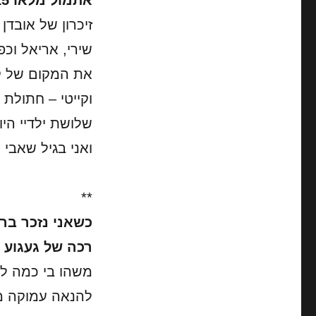
אתמול מלאו 15 שנים לפטירתו של אבי.
זיכרון של אובד
שירי, אריאל וכפ
את המקום של קיקי תפסו מייקי 
וקייטי – חתולת
שלושת ילדיי היו
ואני בגיל שאבי 
**
כשאני נזכר בר
רכה של געגוע 
משהו בי כמה לאו
להנאה עמוקה מ