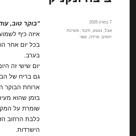
פורסם
7 במרץ 2025
"בוקר טוב, עוד
בתאריך
תגיות
אבל
,
געגוע
,
חיבור
,
מערכת
איזה כיף לשמוע
יחסים
,
פרידה
,
קשר
בכל יום אחר הו
בערב.
יום שישי זה היו
גם בריח של הבצ
ארוחת הבוקר הש
בזמן שהוא מעיר
שומרת על המקום
כלבת הרחוב הזו
הישרדות.