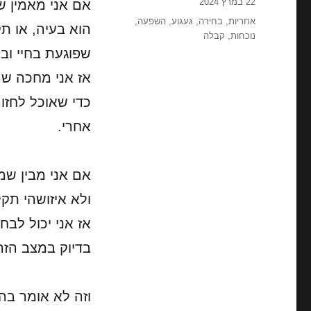
פורסם
22 במרץ 2024
אם אני מאמין ש
בתאריך
תגיות
אחריות
,
בחירה
,
געגוע
,
השפעה
,
הוא בעיה, או ת
נוכחות
,
קבלה
שפוגעת בחיי ובת
אז אני מחכה שהד
כדי שאוכל לחזור
אחרי.
אם אני מבין שמ
ולא איזושהי תקל
אז אני יכול לבחו
בדיוק במצב הזה
וזה לא אומר בה