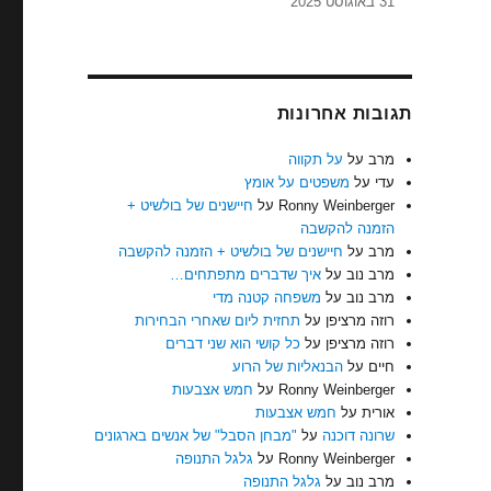
31 באוגוסט 2025
תגובות אחרונות
מרב
על
על תקווה
עדי
על
משפטים על אומץ
Ronny Weinberger
על
חיישנים של בולשיט +
הזמנה להקשבה
מרב
על
חיישנים של בולשיט + הזמנה להקשבה
מרב נוב
על
איך שדברים מתפתחים…
מרב נוב
על
משפחה קטנה מדי
רוזה מרציפן
על
תחזית ליום שאחרי הבחירות
רוזה מרציפן
על
כל קושי הוא שני דברים
חיים
על
הבנאליות של הרוע
Ronny Weinberger
על
חמש אצבעות
אורית
על
חמש אצבעות
שרונה דוכנה
על
"מבחן הסבל" של אנשים בארגונים
Ronny Weinberger
על
גלגל התנופה
מרב נוב
על
גלגל התנופה