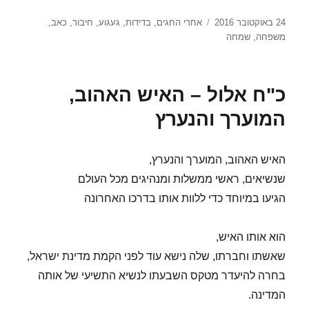
פורסם
תגיות
24 באוקטובר 2016
אחרי החגים
,
בדידות
,
געגוע
,
חיבור
,
כאב
,
בתאריך
משפחה
,
שמחה
כ"ח אלול – האיש האהוב,
המוערך והנערץ
האיש האהוב, המוערך והנערץ,
שנשיאים, ראשי ממשלות ומנהיגים מכל העולם
הגיעו במיוחד כדי ללוות אותו בדרכו האחרונה
הוא אותו האיש,
שאשתו וחברתו, שלה נישא עוד לפני הקמת מדינת ישראל,
בחרה להיעדר מטקס השבעתו לנשיא התשיעי של אותה
המדינה.