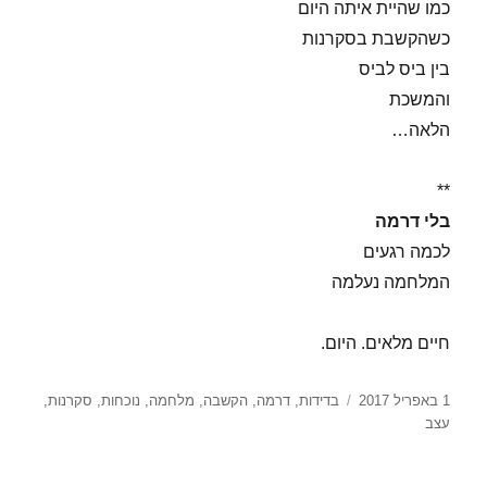
כמו שהיית איתה היום
כשהקשבת בסקרנות
בין ביס לביס
והמשכת
הלאה…
**
בלי דרמה
לכמה רגעים
המלחמה נעלמה
חיים מלאים. היום.
פורסם
תגיות
1 באפריל 2017
בדידות
,
דרמה
,
הקשבה
,
מלחמה
,
נוכחות
,
סקרנות
,
בתאריך
עצב