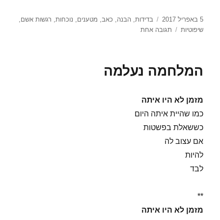
פורסם
תגיות
5 באפריל 2017
בדידות
,
הבנה
,
כאב
,
מטענים
,
נוכחות
,
רגשות אשם
,
בתאריך
על
שיפוטיות
תגובה אחת
לאף
אחד
אין
המלחמה נעלמה
זכות.
גם
לא
מזמן לא היו איתה
לך.
כמו שהיית איתה היום
כששאלת בפשטות
אם עצוב לה
להיות
לבד
**
מזמן לא היו איתה