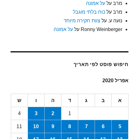
מרב
על
על אמונה
מרב
על
כוח בלתי מוגבל
נועה ע.
על
צוות חקירה מיוחד
Ronny Weinberger
על
על אמונה
חיפוש פוסט לפי תאריך
אפריל 2020
א
ב
ג
ד
ה
ו
ש
4
3
2
1
11
10
9
8
7
6
5