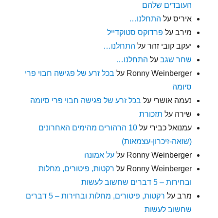
העובדים שלהם
איריס
על
התחלנו…
מירב
על
פרדוקס סטוקדייל
יעקב קובי זהר
על
התחלנו…
שחר שגב
על
התחלנו…
Ronny Weinberger
על
בכל זרע של פגישה חבוי פרי
סיומה
נעמה אושרי
על
בכל זרע של פגישה חבוי פרי סיומה
שירה
על
תזכורת
עמנואל כבירי
על
10 הרהורים מהימים האחרונים
(שואה-זיכרון-עצמאות)
Ronny Weinberger
על
על אמונה
Ronny Weinberger
על
רקטות, פיטורים, מחלות
ובחירות – 5 דברים שחשוב לעשות
מרב
על
רקטות, פיטורים, מחלות ובחירות – 5 דברים
שחשוב לעשות