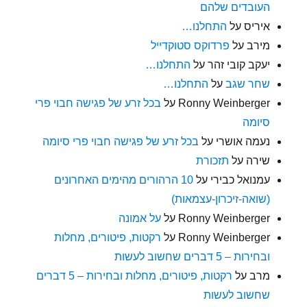
העובדים שלהם
איריס
על
התחלנו…
מירב
על
פרדוקס סטוקדייל
יעקב קובי זהר
על
התחלנו…
שחר שגב
על
התחלנו…
Ronny Weinberger
על
בכל זרע של פגישה חבוי פרי
סיומה
נעמה אושרי
על
בכל זרע של פגישה חבוי פרי סיומה
שירה
על
תזכורת
עמנואל כבירי
על
10 הרהורים מהימים האחרונים
(שואה-זיכרון-עצמאות)
Ronny Weinberger
על
על אמונה
Ronny Weinberger
על
רקטות, פיטורים, מחלות
ובחירות – 5 דברים שחשוב לעשות
מרב
על
רקטות, פיטורים, מחלות ובחירות – 5 דברים
שחשוב לעשות