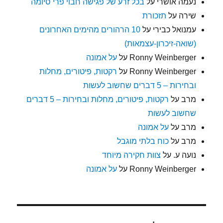
נעמה אושרי
על
בכל זרע של פגישה חבוי פרי סיומה
שירה
על
תזכורת
עמנואל כבירי
על
10 הרהורים מהימים האחרונים
(שואה-זיכרון-עצמאות)
Ronny Weinberger
על
על אמונה
Ronny Weinberger
על
רקטות, פיטורים, מחלות
ובחירות – 5 דברים שחשוב לעשות
מרב
על
רקטות, פיטורים, מחלות ובחירות – 5 דברים
שחשוב לעשות
מרב
על
על אמונה
מרב
על
כוח בלתי מוגבל
נועה ע.
על
צוות חקירה מיוחד
Ronny Weinberger
על
על אמונה