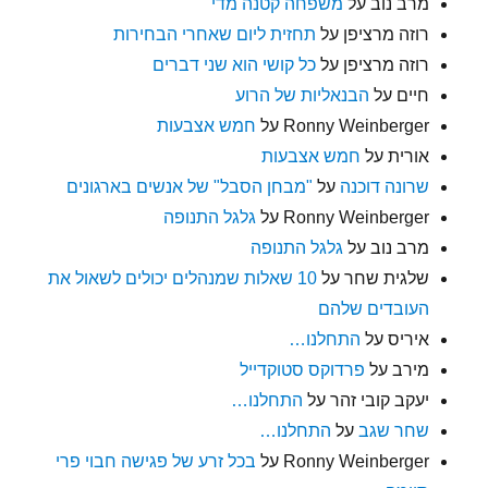
מרב נוב
על
משפחה קטנה מדי
רוזה מרציפן
על
תחזית ליום שאחרי הבחירות
רוזה מרציפן
על
כל קושי הוא שני דברים
חיים
על
הבנאליות של הרוע
Ronny Weinberger
על
חמש אצבעות
אורית
על
חמש אצבעות
שרונה דוכנה
על
"מבחן הסבל" של אנשים בארגונים
Ronny Weinberger
על
גלגל התנופה
מרב נוב
על
גלגל התנופה
שלגית שחר
על
10 שאלות שמנהלים יכולים לשאול את
העובדים שלהם
איריס
על
התחלנו…
מירב
על
פרדוקס סטוקדייל
יעקב קובי זהר
על
התחלנו…
שחר שגב
על
התחלנו…
Ronny Weinberger
על
בכל זרע של פגישה חבוי פרי