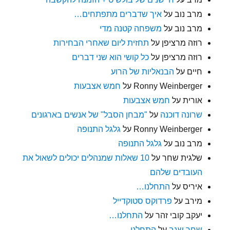
מרב נוב
על
איך שדברים מתפתחים…
מרב נוב
על
משפחה קטנה מדי
רוזה מרציפן
על
תחזית ליום שאחרי הבחירות
רוזה מרציפן
על
כל קושי הוא שני דברים
חיים
על
הבנאליות של הרוע
Ronny Weinberger
על
חמש אצבעות
אורית
על
חמש אצבעות
שרונה דוכנה
על
"מבחן הסבל" של אנשים בארגונים
Ronny Weinberger
על
גלגל התנופה
מרב נוב
על
גלגל התנופה
שלגית שחר
על
10 שאלות שמנהלים יכולים לשאול את
העובדים שלהם
איריס
על
התחלנו…
מירב
על
פרדוקס סטוקדייל
יעקב קובי זהר
על
התחלנו…
שחר שגב
על
התחלנו…