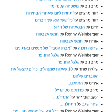
מרב נוב
על
משפחה קטנה מדי
רוזה מרציפן
על
תחזית ליום שאחרי הבחירות
רוזה מרציפן
על
כל קושי הוא שני דברים
חיים
על
הבנאליות של הרוע
Ronny Weinberger
על
חמש אצבעות
אורית
על
חמש אצבעות
שרונה דוכנה
על
"מבחן הסבל" של אנשים בארגונים
Ronny Weinberger
על
גלגל התנופה
מרב נוב
על
גלגל התנופה
שלגית שחר
על
10 שאלות שמנהלים יכולים לשאול את
העובדים שלהם
איריס
על
התחלנו…
מירב
על
פרדוקס סטוקדייל
יעקב קובי זהר
על
התחלנו…
שחר שגב
על
התחלנו…
Ronny Weinberger
על
בכל זרע של פגישה חבוי פרי