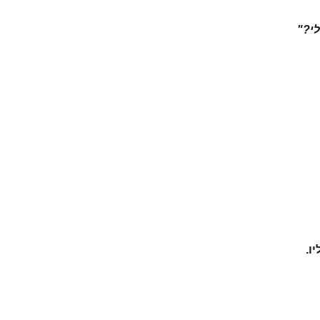
לי?"
ו.