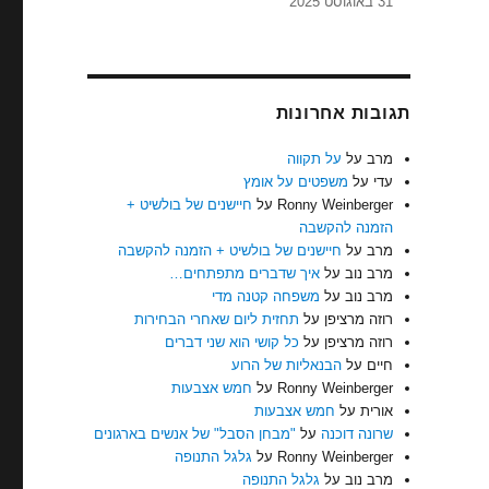
31 באוגוסט 2025
תגובות אחרונות
מרב
על
על תקווה
עדי
על
משפטים על אומץ
Ronny Weinberger
על
חיישנים של בולשיט +
הזמנה להקשבה
מרב
על
חיישנים של בולשיט + הזמנה להקשבה
מרב נוב
על
איך שדברים מתפתחים…
מרב נוב
על
משפחה קטנה מדי
רוזה מרציפן
על
תחזית ליום שאחרי הבחירות
רוזה מרציפן
על
כל קושי הוא שני דברים
חיים
על
הבנאליות של הרוע
Ronny Weinberger
על
חמש אצבעות
אורית
על
חמש אצבעות
שרונה דוכנה
על
"מבחן הסבל" של אנשים בארגונים
Ronny Weinberger
על
גלגל התנופה
מרב נוב
על
גלגל התנופה