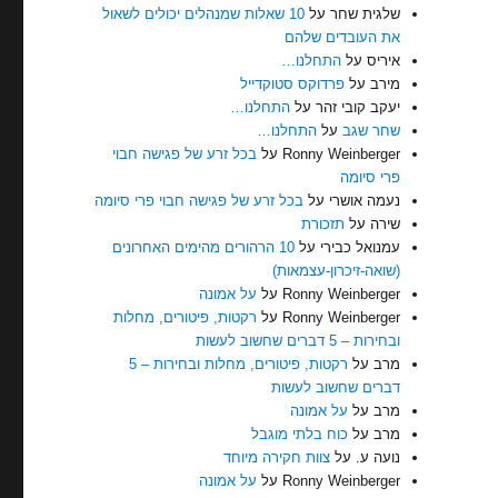
שלגית שחר
על
10 שאלות שמנהלים יכולים לשאול
את העובדים שלהם
איריס
על
התחלנו…
מירב
על
פרדוקס סטוקדייל
יעקב קובי זהר
על
התחלנו…
שחר שגב
על
התחלנו…
Ronny Weinberger
על
בכל זרע של פגישה חבוי
פרי סיומה
נעמה אושרי
על
בכל זרע של פגישה חבוי פרי סיומה
שירה
על
תזכורת
עמנואל כבירי
על
10 הרהורים מהימים האחרונים
(שואה-זיכרון-עצמאות)
Ronny Weinberger
על
על אמונה
Ronny Weinberger
על
רקטות, פיטורים, מחלות
ובחירות – 5 דברים שחשוב לעשות
מרב
על
רקטות, פיטורים, מחלות ובחירות – 5
דברים שחשוב לעשות
מרב
על
על אמונה
מרב
על
כוח בלתי מוגבל
נועה ע.
על
צוות חקירה מיוחד
Ronny Weinberger
על
על אמונה