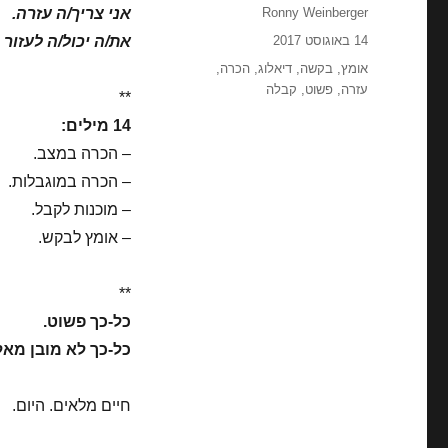
מחבר
Ronny Weinberger
אני צריך/ה עזרה.
פורסם
14 באוגוסט 2017
את/ה יכול/ה לעזור 
בתאריך
תגיות
אומץ
,
בקשה
,
דיאלוג
,
הכרה
,
עזרה
,
פשוט
,
קבלה
**
14 מילים:
– הכרה במצב.
– הכרה במוגבלות.
– מוכנות לקבל.
– אומץ לבקש.
**
כל-כך פשוט.
כל-כך לא מובן מאלי
חיים מלאים. היום.