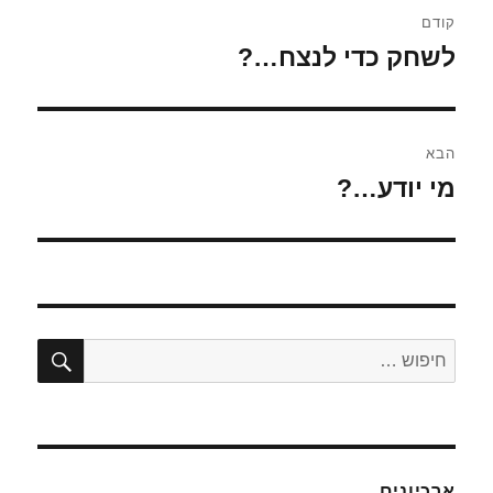
ניווט
קודם
לשחק כדי לנצח…?
הפוסט
הקודם:
הבא
מי יודע…?
הפוסט
הבא:
חיפו
חפש:
ארכיונים