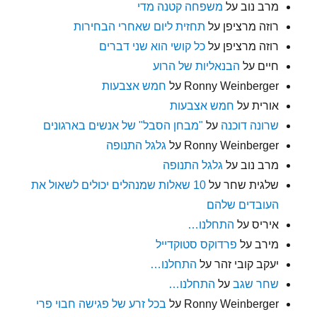
מרב נוב
על
משפחה קטנה מדי
רוזה מרציפן
על
תחזית ליום שאחרי הבחירות
רוזה מרציפן
על
כל קושי הוא שני דברים
חיים
על
הבנאליות של הרוע
Ronny Weinberger
על
חמש אצבעות
אורית
על
חמש אצבעות
שרונה דוכנה
על
"מבחן הסבל" של אנשים בארגונים
Ronny Weinberger
על
גלגל התנופה
מרב נוב
על
גלגל התנופה
שלגית שחר
על
10 שאלות שמנהלים יכולים לשאול את
העובדים שלהם
איריס
על
התחלנו…
מירב
על
פרדוקס סטוקדייל
יעקב קובי זהר
על
התחלנו…
שחר שגב
על
התחלנו…
Ronny Weinberger
על
בכל זרע של פגישה חבוי פרי