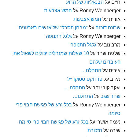
חיים
על
הבנאליות של הרוע
Ronny Weinberger
על
חמש אצבעות
אורית
על
חמש אצבעות
שרונה דוכנה
על
"מבחן הסבל" של אנשים בארגונים
Ronny Weinberger
על
גלגל התנופה
מרב נוב
על
גלגל התנופה
שלגית שחר
על
10 שאלות שמנהלים יכולים לשאול את
העובדים שלהם
איריס
על
התחלנו…
מירב
על
פרדוקס סטוקדייל
יעקב קובי זהר
על
התחלנו…
שחר שגב
על
התחלנו…
Ronny Weinberger
על
בכל זרע של פגישה חבוי פרי
סיומה
נעמה אושרי
על
בכל זרע של פגישה חבוי פרי סיומה
שירה
על
תזכורת