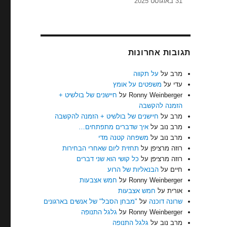
31 באוגוסט 2025
תגובות אחרונות
מרב
על
על תקווה
עדי
על
משפטים על אומץ
Ronny Weinberger
על
חיישנים של בולשיט +
הזמנה להקשבה
מרב
על
חיישנים של בולשיט + הזמנה להקשבה
מרב נוב
על
איך שדברים מתפתחים…
מרב נוב
על
משפחה קטנה מדי
רוזה מרציפן
על
תחזית ליום שאחרי הבחירות
רוזה מרציפן
על
כל קושי הוא שני דברים
חיים
על
הבנאליות של הרוע
Ronny Weinberger
על
חמש אצבעות
אורית
על
חמש אצבעות
שרונה דוכנה
על
"מבחן הסבל" של אנשים בארגונים
Ronny Weinberger
על
גלגל התנופה
מרב נוב
על
גלגל התנופה