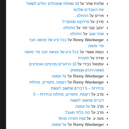
שלגית שחר
על
10 שאלות שמנהלים יכולים לשאול
את העובדים שלהם
איריס
על
התחלנו…
מירב
על
פרדוקס סטוקדייל
יעקב קובי זהר
על
התחלנו…
שחר שגב
על
התחלנו…
Ronny Weinberger
על
בכל זרע של פגישה חבוי
פרי סיומה
נעמה אושרי
על
בכל זרע של פגישה חבוי פרי סיומה
שירה
על
תזכורת
עמנואל כבירי
על
10 הרהורים מהימים האחרונים
(שואה-זיכרון-עצמאות)
Ronny Weinberger
על
על אמונה
Ronny Weinberger
על
רקטות, פיטורים, מחלות
ובחירות – 5 דברים שחשוב לעשות
מרב
על
רקטות, פיטורים, מחלות ובחירות – 5
דברים שחשוב לעשות
מרב
על
על אמונה
מרב
על
כוח בלתי מוגבל
נועה ע.
על
צוות חקירה מיוחד
Ronny Weinberger
על
על אמונה