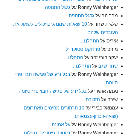
Ronny Weinberger
על
גלגל התנופה
מרב נוב
על
גלגל התנופה
שלגית שחר
על
10 שאלות שמנהלים יכולים לשאול את
העובדים שלהם
איריס
על
התחלנו…
מירב
על
פרדוקס סטוקדייל
יעקב קובי זהר
על
התחלנו…
שחר שגב
על
התחלנו…
Ronny Weinberger
על
בכל זרע של פגישה חבוי פרי
סיומה
נעמה אושרי
על
בכל זרע של פגישה חבוי פרי סיומה
שירה
על
תזכורת
עמנואל כבירי
על
10 הרהורים מהימים האחרונים
(שואה-זיכרון-עצמאות)
Ronny Weinberger
על
על אמונה
Ronny Weinberger
על
רקטות, פיטורים, מחלות