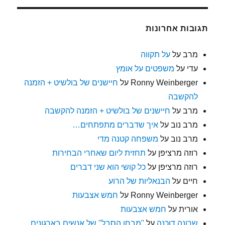
תגובות אחרונות
מרב
על
על תקווה
עדי
על
משפטים על אומץ
Ronny Weinberger
על
חיישנים של בולשיט + הזמנה
להקשבה
מרב
על
חיישנים של בולשיט + הזמנה להקשבה
מרב נוב
על
איך שדברים מתפתחים…
מרב נוב
על
משפחה קטנה מדי
רוזה מרציפן
על
תחזית ליום שאחרי הבחירות
רוזה מרציפן
על
כל קושי הוא שני דברים
חיים
על
הבנאליות של הרוע
Ronny Weinberger
על
חמש אצבעות
אורית
על
חמש אצבעות
שרונה דוכנה
על
"מבחן הסבל" של אנשים בארגונים