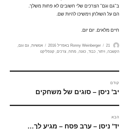
ב"גם וגם" הצרכים שלי חשובים לא פחות משלך.
הם על השולחן וימשיכו להיות שם.
חיים מלאים. יום יום.
מחבר
פורסם
תגיות
21 באפריל 2016
Ronny Weinberger
אנושיות
,
גם וגם
,
בתאריך
הקשבה
,
ויתור
,
כבוד
,
כוונה
,
מתח
,
צרכים
,
קונפליקט
ניווט
קודם
יב' ניסן – סוגים של משחקים
הפוסט
הקודם:
הבא
יד' ניסן – ערב פסח – מגיע לך…
הפוסט