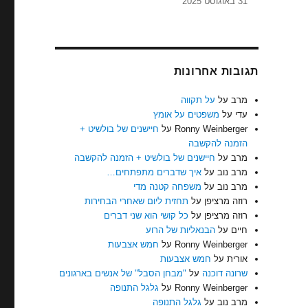
31 באוגוסט 2025
תגובות אחרונות
מרב
על
על תקווה
עדי
על
משפטים על אומץ
Ronny Weinberger
על
חיישנים של בולשיט +
הזמנה להקשבה
מרב
על
חיישנים של בולשיט + הזמנה להקשבה
מרב נוב
על
איך שדברים מתפתחים…
מרב נוב
על
משפחה קטנה מדי
רוזה מרציפן
על
תחזית ליום שאחרי הבחירות
רוזה מרציפן
על
כל קושי הוא שני דברים
חיים
על
הבנאליות של הרוע
Ronny Weinberger
על
חמש אצבעות
אורית
על
חמש אצבעות
שרונה דוכנה
על
"מבחן הסבל" של אנשים בארגונים
Ronny Weinberger
על
גלגל התנופה
מרב נוב
על
גלגל התנופה