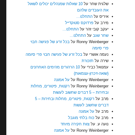
שלגית שחר
על
10 שאלות שמנהלים יכולים לשאול
את העובדים שלהם
איריס
על
התחלנו…
מירב
על
פרדוקס סטוקדייל
יעקב קובי זהר
על
התחלנו…
שחר שגב
על
התחלנו…
Ronny Weinberger
על
בכל זרע של פגישה חבוי
פרי סיומה
נעמה אושרי
על
בכל זרע של פגישה חבוי פרי סיומה
שירה
על
תזכורת
עמנואל כבירי
על
10 הרהורים מהימים האחרונים
(שואה-זיכרון-עצמאות)
Ronny Weinberger
על
על אמונה
Ronny Weinberger
על
רקטות, פיטורים, מחלות
ובחירות – 5 דברים שחשוב לעשות
מרב
על
רקטות, פיטורים, מחלות ובחירות – 5
דברים שחשוב לעשות
מרב
על
על אמונה
מרב
על
כוח בלתי מוגבל
נועה ע.
על
צוות חקירה מיוחד
Ronny Weinberger
על
על אמונה