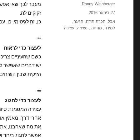
מחבר
Ronny Weinberger
מעבר לכך שאי אפשר
פורסם
27 בינואר 2016
זקוקים לה.
בתאריך
תגיות
אבל
,
הכרת תודה
,
חגיגה
,
כן, זה לגיטימי. כן, ע
למידה
,
מנוחה.
,
נשימה
,
עצירה
**
לעצור כדי לראות
כשם שהעיניים צריכו
יש דברים שאפשר לה
הזיקית שבין השיחי
**
לעצור כדי לחגוג
עצירה המסמנת סיום 
אחרי דרך, מאמץ או 
את מה שאהבנו, את ה
אפשר לחגוג ביחד ול