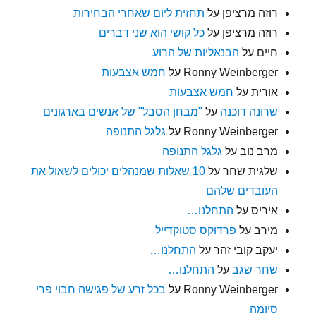
רוזה מרציפן
על
תחזית ליום שאחרי הבחירות
רוזה מרציפן
על
כל קושי הוא שני דברים
חיים
על
הבנאליות של הרוע
Ronny Weinberger
על
חמש אצבעות
אורית
על
חמש אצבעות
שרונה דוכנה
על
"מבחן הסבל" של אנשים בארגונים
Ronny Weinberger
על
גלגל התנופה
מרב נוב
על
גלגל התנופה
שלגית שחר
על
10 שאלות שמנהלים יכולים לשאול את
העובדים שלהם
איריס
על
התחלנו…
מירב
על
פרדוקס סטוקדייל
יעקב קובי זהר
על
התחלנו…
שחר שגב
על
התחלנו…
Ronny Weinberger
על
בכל זרע של פגישה חבוי פרי
סיומה