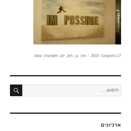
פורסם
תגיות
17 באוקטובר 2015
אח
,
בן
,
חזון
,
יזם
,
משמעות
,
ענווה
בתאריך
חיפו
חפש:
ארכיונים