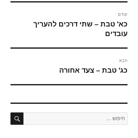
ניווט
קודם
כא' טבת – שתי דרכים להעריך
הפוסט
הקודם:
עובדים
הבא
כג' טבת – צעד אחורה
הפוסט
הבא:
חיפו
חפש: