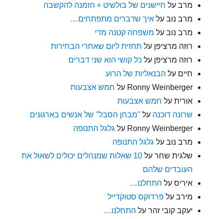
מרב
על
חיישנים של בולשיט + הזמנה להקשבה
מרב נוב
על
איך שדברים מתפתחים…
מרב נוב
על
משפחה קטנה מדי
רוזה מרציפן
על
תחזית ליום שאחרי הבחירות
רוזה מרציפן
על
כל קושי הוא שני דברים
חיים
על
הבנאליות של הרוע
Ronny Weinberger
על
חמש אצבעות
אורית
על
חמש אצבעות
שרונה דוכנה
על
"מבחן הסבל" של אנשים בארגונים
Ronny Weinberger
על
גלגל התנופה
מרב נוב
על
גלגל התנופה
שלגית שחר
על
10 שאלות שמנהלים יכולים לשאול את
העובדים שלהם
איריס
על
התחלנו…
מירב
על
פרדוקס סטוקדייל
יעקב קובי זהר
על
התחלנו…