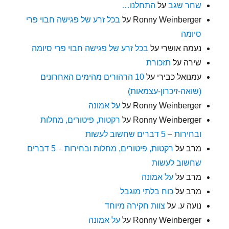
שחר שגב
על
התחלנו…
Ronny Weinberger
על
בכל זרע של פגישה חבוי פרי
סיומה
נעמה אושרי
על
בכל זרע של פגישה חבוי פרי סיומה
שירה
על
תזכורת
עמנואל כבירי
על
10 הרהורים מהימים האחרונים
(שואה-זיכרון-עצמאות)
Ronny Weinberger
על
על אמונה
Ronny Weinberger
על
רקטות, פיטורים, מחלות
ובחירות – 5 דברים שחשוב לעשות
מרב
על
רקטות, פיטורים, מחלות ובחירות – 5 דברים
שחשוב לעשות
מרב
על
על אמונה
מרב
על
כוח בלתי מוגבל
נועה ע.
על
צוות חקירה מיוחד
Ronny Weinberger
על
על אמונה