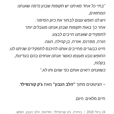
"בחיי כל אחד מאיתנו יש תקופות שבהן נדמה שאנחנו
המחזאים,
ויש לנו חופש עצום לבחור את כיוון הסיפור.
אחר כך באות תקופות שבהן אנחנו מוגבלים יותר
לתפקידים שאנחנו חייבים לבצע:
הורה, מפרנס, אזרח, בן קהילה, הוגה.
חיינו כבוגרים מחייבים אותנו להיכנס לתפקידים שניתנו לנו.
החופש נובע מעצמו כאשר אנחנו אוחזים בהם בעדינות,
בקלות,
כשאנחנו רואים אותם כפי שהם ותו לא."
~ הציטוטים מתוך
"הלב הנבון"
מאת
ג'ק קורנפילד
.
חיים מלאים. היום.
פורסם
תגיות
24 ביולי 2018
בחירה
,
ג'ק קורנפילד
,
הזדהות
,
הלב הנבון
,
חופש
,