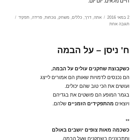
חיים מלאים. יום יום.
פורסם
תגיות
2 במאי 2016
אתה
,
דרך
,
כללים
,
משחק
,
נוכחות
,
פרידה
,
תפקיד
בתאריך
על
תגובה אחת
כ"ד
ניסן
–
ח' ניסן – על הבמה
אתה
כשקבוצת שחקנים עולים על הבמה,
הם נכנסים לדמויות שאותן הם אמורים לייצג
ועושים את הכי טוב שהם יכולים.
בגמר המופע הם פושטים את בגדיהם
ויוצאים
מהתפקידים הזמניים
שלהם.
**
כשכמה מאות צופים יושבים באולם
ומתבוננים בשחקנים שעל הבמה,