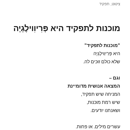
בתאריך
ציטוט
,
תפקיד
מוכנות לתפקיד היא פְּרִיוִוילֶגְיָה
"מוכנות לתפקיד"
היא פְּרִיוִוילֶגְיָה
שלא כולם זוכים לה.
וגם –
המצאה אנושית מדומיינת
המניחה שיש תפקיד,
שיש רמת מוכנות,
ושאנחנו יודעים.
עשרים מילים. או פחות.