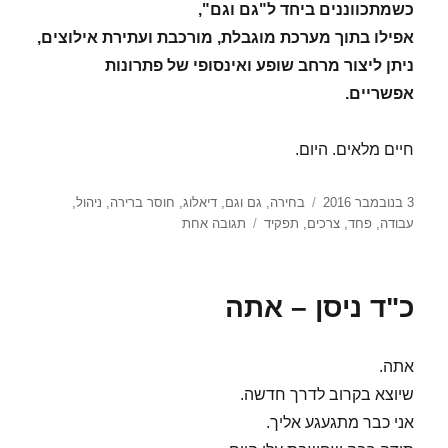
כשמתכווננים ביחד ל"גם וגם",
אפילו בתוך מערכת מוגבלת, מורכבת ועתירת אילוצים,
ניתן ליצור מרחב שופע ואינסופי של פתרונות
אפשריים.
חיים מלאים. היום.
פורסם
תגיות
3 בנובמבר 2016
בחירה
,
גם וגם
,
דיאלוג
,
חוסר ברירה
,
ניהול
,
בתאריך
על
עבודה
,
פחד
,
צרכים
,
תפקיד
תגובה אחת
הצרכים
שלך
והצרכים
כ"ד ניסן – אתה
שלנו
אתה.
שיוצא בקרוב לדרך חדשה.
אני כבר מתגעגע אליך.