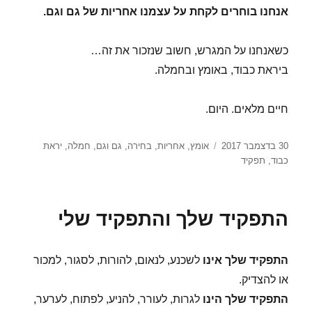
אנחנו בוחרים לקחת על עצמנו אחריות של גם וגם.
כשאנחנו על המגרש, חשוב שנזכור את זה…
ביראת כבוד, באומץ ובחמלה.
חיים מלאים. היום.
פורסם
תגיות
30 בדצמבר 2017
אומץ
,
אחריות
,
בחירה
,
גם וגם
,
חמלה
,
יראת
בתאריך
כבוד
,
תפקיד
התפקיד שלך והתפקיד שלי
התפקיד שלך אינו
לשכנע, לנאום, להורות, לסגור, למכור
או להצדיק.
התפקיד שלך הינו
לגרות, לעורר, להניע, לפתוח, לערער,