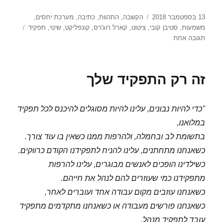
פורסם
תגיות
13 בספטמבר 2018
הקשבה
,
התהוות
,
כתיבה
,
מערכת יחסים
,
בתאריך
משמעות
,
סטיבן קובי
,
ציטוט
,
קארל רוג'רס
,
קונפליקט
,
שינוי
,
תפקיד
על
תגובה אחת
לרדת
מתפקיד
זה רק התפקיד שלך
"כדי להיות נבונים, עלינו להיות מסוגלים להיכנס לכל תפקיד
במלואנו,
בתשומת לב ובחמלה, ולהרפות ממנו כשאין בו עוד צורך.
כשאנחנו מתחתנים, עלינו להניח לתפקידנו הקודם כרווקים.
כשילדינו הופכים לאנשים מבוגרים, עלינו להרפות
מתפקידנו כמי שעוזרים להם לנהל את חייהם.
כשאנחנו עוזבים מקום עבודה אחד ועוברים לאחר,
כשאנחנו פורשים מעבודה או כשאנחנו מתקדמים מתפקיד
עובד לתפקיד מנהל,