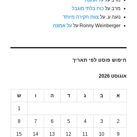
מרב
על
כוח בלתי מוגבל
נועה ע.
על
צוות חקירה מיוחד
Ronny Weinberger
על
על אמונה
חיפוש פוסט לפי תאריך
אוגוסט 2026
א
ב
ג
ד
ה
ו
ש
1
8
7
6
5
4
3
2
15
14
13
12
11
10
9