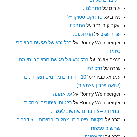
איריס
על
התחלנו…
מירב
על
פרדוקס סטוקדייל
יעקב קובי זהר
על
התחלנו…
שחר שגב
על
התחלנו…
Ronny Weinberger
על
בכל זרע של פגישה חבוי פרי
סיומה
נעמה אושרי
על
בכל זרע של פגישה חבוי פרי סיומה
שירה
על
תזכורת
עמנואל כבירי
על
10 הרהורים מהימים האחרונים
(שואה-זיכרון-עצמאות)
Ronny Weinberger
על
על אמונה
Ronny Weinberger
על
רקטות, פיטורים, מחלות
ובחירות – 5 דברים שחשוב לעשות
מרב
על
רקטות, פיטורים, מחלות ובחירות – 5 דברים
שחשוב לעשות
מרב
על
על אמונה