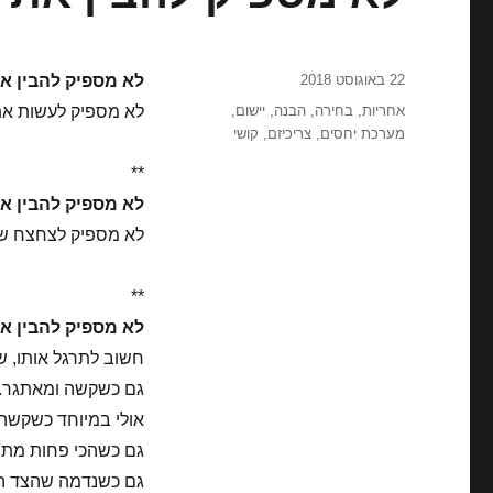
פורסם
22 באוגוסט 2018
לא מספיק להבין את
בתאריך
תגיות
אחריות
,
בחירה
,
הבנה
,
יישום
,
לא מספיק לעשות את 
מערכת יחסים
,
צריכיזם
,
קושי
**
לא מספיק להבין א
לא מספיק לצחצח שינ
**
לא מספיק להבין את עיקרון המנצח-מנ
חשוב לתרגל אותו, שו
גם כשקשה ומאתגר.
אולי במיוחד כשקשה
גם כשהכי פחות מת
גם כשנדמה שהצד הש