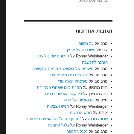
31 באוגוסט 2025
תגובות אחרונות
מרב
על
על תקווה
עדי
על
משפטים על אומץ
Ronny Weinberger
על
חיישנים של בולשיט +
הזמנה להקשבה
מרב
על
חיישנים של בולשיט + הזמנה להקשבה
מרב נוב
על
איך שדברים מתפתחים…
מרב נוב
על
משפחה קטנה מדי
רוזה מרציפן
על
תחזית ליום שאחרי הבחירות
רוזה מרציפן
על
כל קושי הוא שני דברים
חיים
על
הבנאליות של הרוע
Ronny Weinberger
על
חמש אצבעות
אורית
על
חמש אצבעות
שרונה דוכנה
על
"מבחן הסבל" של אנשים בארגונים
Ronny Weinberger
על
גלגל התנופה
מרב נוב
על
גלגל התנופה