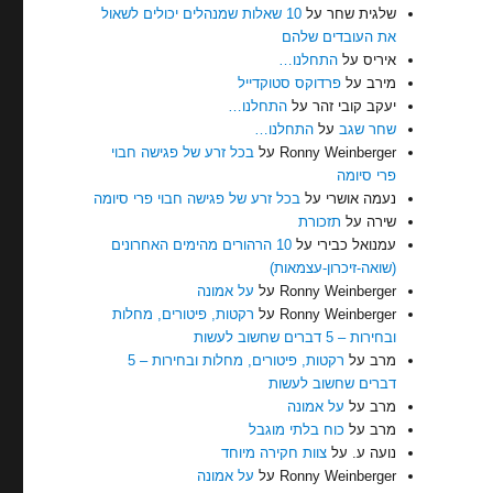
שלגית שחר
על
10 שאלות שמנהלים יכולים לשאול
את העובדים שלהם
איריס
על
התחלנו…
מירב
על
פרדוקס סטוקדייל
יעקב קובי זהר
על
התחלנו…
שחר שגב
על
התחלנו…
Ronny Weinberger
על
בכל זרע של פגישה חבוי
פרי סיומה
נעמה אושרי
על
בכל זרע של פגישה חבוי פרי סיומה
שירה
על
תזכורת
עמנואל כבירי
על
10 הרהורים מהימים האחרונים
(שואה-זיכרון-עצמאות)
Ronny Weinberger
על
על אמונה
Ronny Weinberger
על
רקטות, פיטורים, מחלות
ובחירות – 5 דברים שחשוב לעשות
מרב
על
רקטות, פיטורים, מחלות ובחירות – 5
דברים שחשוב לעשות
מרב
על
על אמונה
מרב
על
כוח בלתי מוגבל
נועה ע.
על
צוות חקירה מיוחד
Ronny Weinberger
על
על אמונה